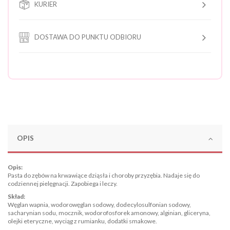
KURIER
DOSTAWA DO PUNKTU ODBIORU
OPIS
Opis:
Pasta do zębów na krwawiące dziąsła i choroby przyzębia. Nadaje się do
codziennej pielęgnacji. Zapobiega i leczy.
Skład:
Węglan wapnia, wodorowęglan sodowy, dodecylosulfonian sodowy,
sacharynian sodu, mocznik, wodorofosforek amonowy, alginian, gliceryna,
olejki eteryczne, wyciąg z rumianku, dodatki smakowe.