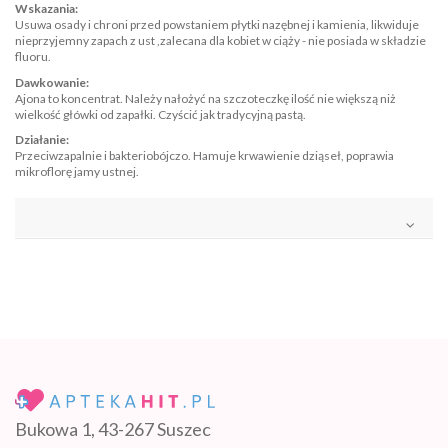
Wskazania:
Usuwa osady i chroni przed powstaniem płytki nazębnej i kamienia, likwiduje
nieprzyjemny zapach z ust ,zalecana dla kobiet w ciąży - nie posiada w składzie
fluoru.
Dawkowanie:
Ajona to koncentrat. Należy nałożyć na szczoteczkę ilość nie większą niż
wielkość główki od zapałki. Czyścić jak tradycyjną pastą.
Działanie:
Przeciwzapalnie i bakteriobójczo. Hamuje krwawienie dziąseł, poprawia
mikroflorę jamy ustnej.
Bukowa 1, 43-267 Suszec