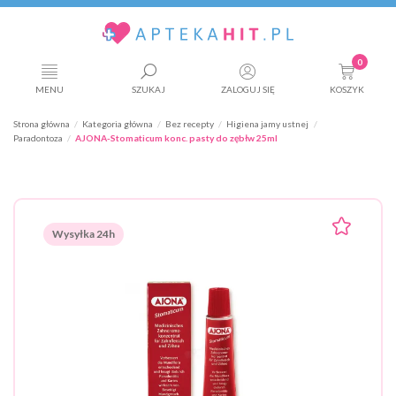
0
MENU
SZUKAJ
ZALOGUJ SIĘ
KOSZYK
Strona główna
Kategoria główna
Bez recepty
Higiena jamy ustnej
Paradontoza
AJONA-Stomaticum konc. pasty do zębłw 25ml
Wysyłka 24h