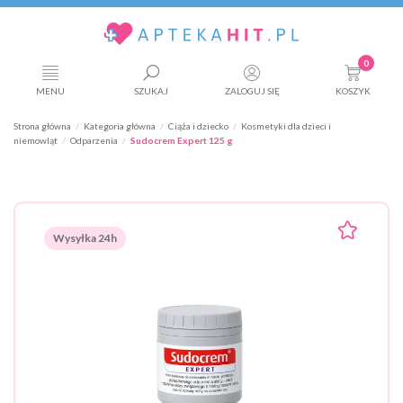
0
MENU
SZUKAJ
ZALOGUJ SIĘ
KOSZYK
Strona główna
Kategoria główna
Ciąża i dziecko
Kosmetyki dla dzieci i
niemowląt
Odparzenia
Sudocrem Expert 125 g
Wysyłka 24h