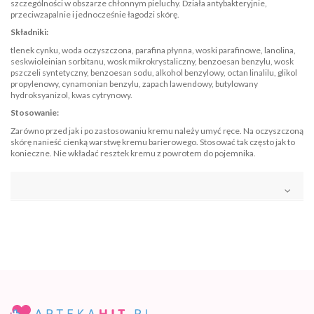
szczególności w obszarze chłonnym pieluchy. Działa antybakteryjnie,
przeciwzapalnie i jednocześnie łagodzi skórę.
Składniki:
tlenek cynku, woda oczyszczona, parafina płynna, woski parafinowe, lanolina,
seskwioleinian sorbitanu, wosk mikrokrystaliczny, benzoesan benzylu, wosk
pszczeli syntetyczny, benzoesan sodu, alkohol benzylowy, octan linalilu, glikol
propylenowy, cynamonian benzylu, zapach lawendowy, butylowany
hydroksyanizol, kwas cytrynowy.
Stosowanie:
Zarówno przed jak i po zastosowaniu kremu należy umyć ręce. Na oczyszczoną
skórę nanieść cienką warstwę kremu barierowego. Stosować tak często jak to
konieczne. Nie wkładać resztek kremu z powrotem do pojemnika.