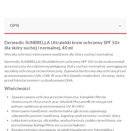
OPIS
Dermedic SUNBRELLA Ultralekki krem ochronny SPF 50+
dla skóry suchej i normalnej, 40 ml
Wysoka ochrona i intensywne nawilżenie dla skóry suchej i normalnej
Dermedic SUNBRELLA Ultralekki krem ochronny SPF 50+ to dermokosmetyk
przeznaczony do codziennej pielęgnacji skóry suchej i normalnej, wymagającej
wysokiej ochrony przeciwsłonecznej. Zapewnia bardzo wysoką ochronę przed
promieniowaniem UVA, UVB, IR oraz HEV (światło niebieskie), chroniąc skórę
przed fotostarzeniem i uszkodzeniami DNA.
Właściwości
Zaawansowana ochrona przeciwsłoneczna: kompleks filtrów
chemicznych i fizycznych oraz składnik Physavie® chronią przed
pełnym spektrum promieniowania UV, IR i HEV.
Intensywne nawilżenie: woda termalna i gliceryna zapewniają
odpowiedni poziom nawilżenia, łagodząc podrażnienia i suchość skóry.
Lekka konsystencja: ultralekka, wodna formuła szybko się wchłania, nie
pozostawiając białego filmu ani uczucia lepkości.
Bezpieczeństwo stosowania: produkt hipoalergiczny, fotostabilny i