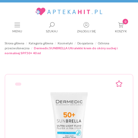
0
MENU
SZUKAJ
ZALOGUJ SIĘ
KOSZYK
Strona główna
Kategoria główna
Kosmetyki
Do opalania
Ochrona
przeciwsłoneczna
Dermedic SUNBRELLA Ultralekki krem do skóry suchej i
normalnej SPF50+ 40 ml