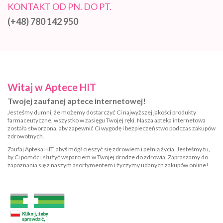
KONTAKT OD PN. DO PT.
(+48) 780 142 950
Witaj w Aptece HIT
Twojej zaufanej aptece internetowej!
Jesteśmy dumni, że możemy dostarczyć Ci najwyższej jakości produkty
farmaceutyczne, wszystko w zasięgu Twojej ręki. Nasza apteka internetowa
została stworzona, aby zapewnić Ci wygodę i bezpieczeństwo podczas zakupów
zdrowotnych.
Zaufaj Apteka HIT, abyś mógł cieszyć się zdrowiem i pełnią życia. Jesteśmy tu,
by Ci pomóc i służyć wsparciem w Twojej drodze do zdrowia. Zapraszamy do
zapoznania się z naszym asortymentem i życzymy udanych zakupów online!