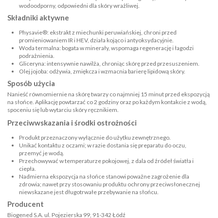
wodoodporny, odpowiedni dla skóry wrażliwej.
Składniki aktywne
Physavie®: ekstrakt z miechunki peruwiańskiej, chroni przed
promieniowaniem IR i HEV, działa kojąco i antyoksydacyjnie.
Woda termalna: bogata w minerały, wspomaga regenerację i łagodzi
podrażnienia.
Gliceryna: intensywnie nawilża, chroniąc skórę przed przesuszeniem.
Olej jojoba: odżywia, zmiękcza i wzmacnia barierę lipidową skóry.
Sposób użycia
Nanieść równomiernie na skórę twarzy co najmniej 15 minut przed ekspozycją
na słońce. Aplikację powtarzać co 2 godziny oraz po każdym kontakcie z wodą,
spoceniu się lub wytarciu skóry ręcznikiem.
Przeciwwskazania i środki ostrożności
Produkt przeznaczony wyłącznie do użytku zewnętrznego.
Unikać kontaktu z oczami; w razie dostania się preparatu do oczu,
przemyć je wodą.
Przechowywać w temperaturze pokojowej, z dala od źródeł światła i
ciepła.
Nadmierna ekspozycja na słońce stanowi poważne zagrożenie dla
zdrowia; nawet przy stosowaniu produktu ochrony przeciwsłonecznej
niewskazane jest długotrwałe przebywanie na słońcu.
Producent
Biogened S.A. ul. Pojezierska 99, 91-342 Łódź