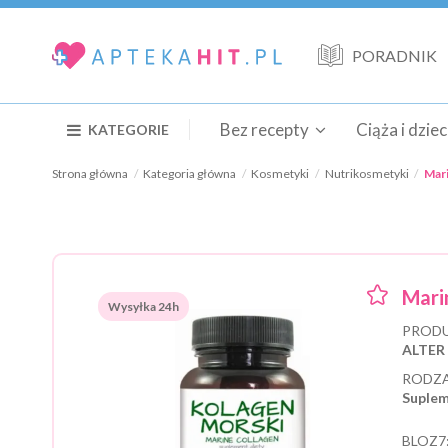
PORADNIK
Bez recepty
Ciąża i dzie
KATEGORIE
Strona główna
Kategoria główna
Kosmetyki
Nutrikosmetyki
Mari
Mari
Wysyłka 24h
PRODU
ALTER
RODZA
Suplem
BLOZ7