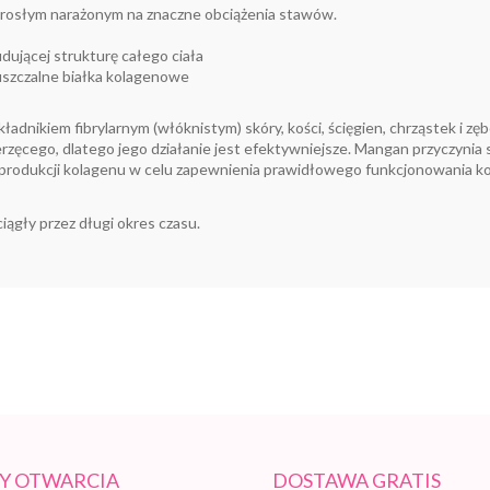
osłym narażonym na znaczne obciążenia stawów.
ującej strukturę całego ciała
uszczalne białka kolagenowe
dnikiem fibrylarnym (włóknistym) skóry, kości, ścięgien, chrząstek i zę
erzęcego, dlatego jego działanie jest efektywniejsze. Mangan przyczyni
rodukcji kolagenu w celu zapewnienia prawidłowego funkcjonowania kośc
ągły przez długi okres czasu.
Y OTWARCIA
DOSTAWA GRATIS