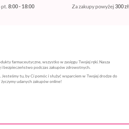
 pt.
8:00 - 18:00
Za zakupy powyżej
300 zł
odukty farmaceutyczne, wszystko w zasięgu Twojej ręki. Nasza
ę i bezpieczeństwo podczas zakupów zdrowotnych.
a. Jesteśmy tu, by Ci pomóc i służyć wsparciem w Twojej drodze do
i życzymy udanych zakupów online!