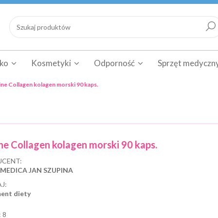
cko
Kosmetyki
Odporność
Sprzęt medyczn
ne Collagen kolagen morski 90 kaps.
ne Collagen kolagen morski 90 kaps.
CENT:
 MEDICA JAN SZUPINA
J:
ent diety
:
8