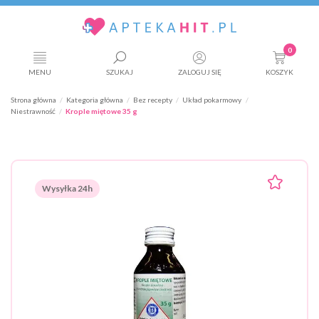
0
MENU
SZUKAJ
ZALOGUJ SIĘ
KOSZYK
Strona główna
Kategoria główna
Bez recepty
Układ pokarmowy
Niestrawność
Krople miętowe 35 g
Wysyłka 24h