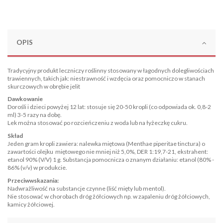
OPIS
Tradycyjny produkt leczniczy roślinny stosowany w łagodnych dolegliwościach
trawiennych, takich jak: niestrawność i wzdęcia oraz pomocniczo w stanach
skurczowych w obrębie jelit
Dawkowanie
Dorośli i dzieci powyżej 12 lat: stosuje się 20-50 kropli (co odpowiada ok. 0,8-2
ml) 3-5 razy na dobę.
Lek można stosować po rozcieńczeniu z woda lub na łyżeczkę cukru.
Skład
Jeden gram kropli zawiera: nalewka miętowa (Menthae piperitae tinctura) o
zawartości olejku miętowego nie mniej niż 5,0%, DER 1:19,7-21, ekstrahent:
etanol 90% (V/V) 1 g. Substancja pomocnicza o znanym działaniu: etanol (80% -
86% (v/v) w produkcie.
Przeciwwskazania:
Nadwrażliwość na substancje czynne (liść mięty lub mentol).
Nie stosować w chorobach dróg żółciowych np. w zapaleniu dróg żółciowych,
kamicy żółciowej.