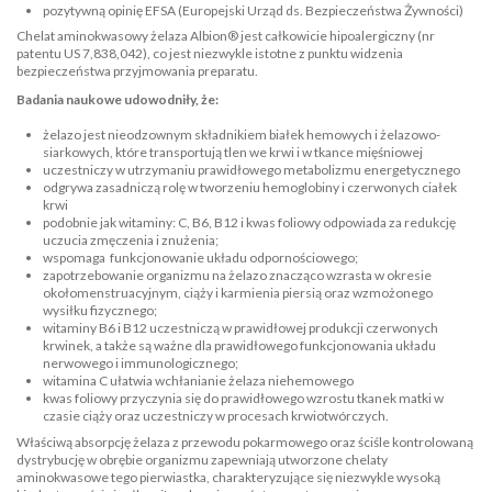
pozytywną opinię EFSA (Europejski Urząd ds. Bezpieczeństwa Żywności)
Chelat aminokwasowy żelaza Albion® jest całkowicie hipoalergiczny (nr
patentu US 7,838,042), co jest niezwykle istotne z punktu widzenia
bezpieczeństwa przyjmowania preparatu.
Badania naukowe udowodniły, że:
żelazo jest nieodzownym składnikiem białek hemowych i żelazowo-
siarkowych, które transportują tlen we krwi i w tkance mięśniowej
uczestniczy w utrzymaniu prawidłowego metabolizmu energetycznego
odgrywa zasadniczą rolę w tworzeniu hemoglobiny i czerwonych ciałek
krwi
podobnie jak witaminy: C, B6, B12 i kwas foliowy odpowiada za redukcję
uczucia zmęczenia i znużenia;
wspomaga funkcjonowanie układu odpornościowego;
zapotrzebowanie organizmu na żelazo znacząco wzrasta w okresie
okołomenstruacyjnym, ciąży i karmienia piersią oraz wzmożonego
wysiłku fizycznego;
witaminy B6 i B12 uczestniczą w prawidłowej produkcji czerwonych
krwinek, a także są ważne dla prawidłowego funkcjonowania układu
nerwowego i immunologicznego;
witamina C ułatwia wchłanianie żelaza niehemowego
kwas foliowy przyczynia się do prawidłowego wzrostu tkanek matki w
czasie ciąży oraz uczestniczy w procesach krwiotwórczych.
Właściwą absorpcję żelaza z przewodu pokarmowego oraz ściśle kontrolowaną
dystrybucję w obrębie organizmu zapewniają utworzone chelaty
aminokwasowe tego pierwiastka, charakteryzujące się niezwykle wysoką