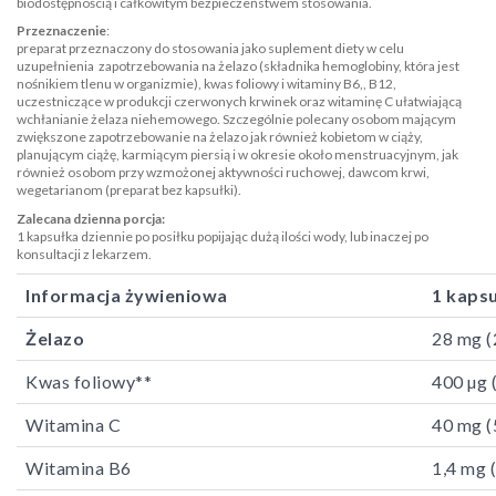
biodostępnością i całkowitym bezpieczeństwem stosowania.
Przeznaczenie
:
preparat przeznaczony do stosowania jako suplement diety w celu
uzupełnienia zapotrzebowania na żelazo (składnika hemoglobiny, która jest
nośnikiem tlenu w organizmie), kwas foliowy i witaminy B6,, B12,
uczestniczące w produkcji czerwonych krwinek oraz witaminę C ułatwiającą
wchłanianie żelaza niehemowego. Szczególnie polecany osobom mającym
zwiększone zapotrzebowanie na żelazo jak również kobietom w ciąży,
planującym ciążę, karmiącym piersią i w okresie około menstruacyjnym, jak
również osobom przy wzmożonej aktywności ruchowej, dawcom krwi,
wegetarianom (preparat bez kapsułki).
Zalecana dzienna porcja:
1 kapsułka dziennie po posiłku popijając dużą ilości wody, lub inaczej po
konsultacji z lekarzem.
Informacja żywieniowa
1 kaps
Żelazo
28 mg 
Kwas foliowy**
400 µg 
Witamina C
40 mg 
Witamina B6
1,4 mg 