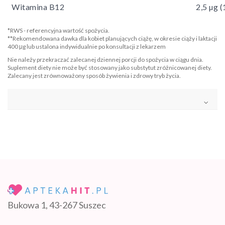
Witamina B12
2,5 µg 
*RWS - referencyjna wartość spożycia.
**Rekomendowana dawka dla kobiet planujących ciążę, w okresie ciąży i laktacji
400 μg lub ustalona indywidualnie po konsultacji z lekarzem
Nie należy przekraczać zalecanej dziennej porcji do spożycia w ciągu dnia.
Suplement diety nie może być stosowany jako substytut zróżnicowanej diety.
Zalecany jest zrównoważony sposób żywienia i zdrowy tryb życia.
Bukowa 1, 43-267 Suszec