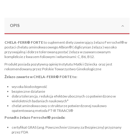
OPIS
CHELA-FERR® FORTE
to suplement diety zawierający żelazo Ferrochel® w
postaci chelatu aminokwasowego Albion® ( diglicynian żelaza ) wysoko
przyswajalną i dobrze tolerowaną postać żelaza w zaawansowanym
kompleksie z kwasem foliowym i witaminami: C, B6, B12.
Produkt posiada pozytywną opinię Instytutu Matki i Dziecka oraz jest
rekomendowany przez Polskie Towarzystwo Ginekologiczne
Żelazo zawarte w CHELA-FERR® FORTE to:
wysoka biodostępność
bezpieczne działanie
dobra tolerancja, redukcja efektów ubocznych co potwierdzono w
wieloletnich badaniach naukowych*
chelat aminokwasowy o strukturze potwierdzonej naukowo
opatentowaną metoda FT-IR TRAACS®
Ponadto żelazo Ferrochel® posiada:
certyfikat GRAS (ang. Powszechnie Uznany za Bezpieczny) przyznany
przez FDA