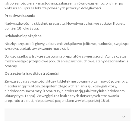
jak bolesność piersi - mastodynia, zaburzenia równowagi emocjonalnej, po
wykluczeniu przez lekarza poważnych przyczyn dolegliwości.
Przeciwwskazania
Nadwrażliwość na składniki preparatu. Nowotwory złośliwe sutków. Kobiety
poniżej 18 roku życia.
Działania niepożądane
Niezbyt często: ból głowy, zaburzenia żołądkowo-jelitowe, nudności, swędząca
wysypka, trądzik, zwiększenie masy ciała.
Bardzo rzadko w trakcie stosowania preparatów zawierających Agnus castus
może wystąpić przejściowe pobudzenie psychoruchowe, stany dezorientacji i
omamy.
Ostrzeżenia i środki ostrożności
Ze względu na zawartość laktozy, tabletek nie powinny przyjmować pacjentki z
nietolerancją fruktozy, zespołem złego wchłaniania glukozy-galaktozy,
niedoborem sacharazy-izomaltazy, nietolerancją galaktozy lub niedoborem
laktazy (typu Lappa). Ze względu na brak danych dotyczących stosowania
preparatu u dzieci, nie podawać pacjentkom w wieku poniżej 18 lat.