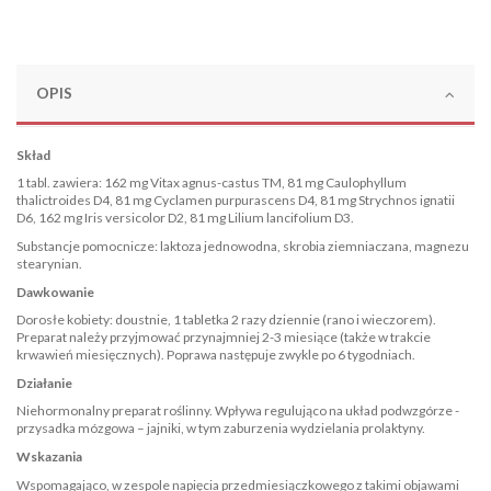
OPIS
Skład
1 tabl. zawiera: 162 mg Vitax agnus-castus TM, 81 mg Caulophyllum
thalictroides D4, 81 mg Cyclamen purpurascens D4, 81 mg Strychnos ignatii
D6, 162 mg Iris versicolor D2, 81 mg Lilium lancifolium D3.
Substancje pomocnicze: laktoza jednowodna, skrobia ziemniaczana, magnezu
stearynian.
Dawkowanie
Dorosłe kobiety: doustnie, 1 tabletka 2 razy dziennie (rano i wieczorem).
Preparat należy przyjmować przynajmniej 2-3 miesiące (także w trakcie
krwawień miesięcznych). Poprawa następuje zwykle po 6 tygodniach.
Działanie
Niehormonalny preparat roślinny. Wpływa regulująco na układ podwzgórze -
przysadka mózgowa – jajniki, w tym zaburzenia wydzielania prolaktyny.
Wskazania
Wspomagająco, w zespole napięcia przedmiesiączkowego z takimi objawami