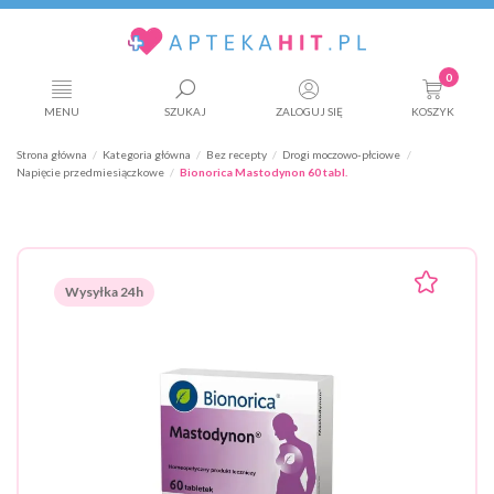
0
MENU
SZUKAJ
ZALOGUJ SIĘ
KOSZYK
Strona główna
Kategoria główna
Bez recepty
Drogi moczowo-płciowe
Napięcie przedmiesiączkowe
Bionorica Mastodynon 60 tabl.
Wysyłka 24h