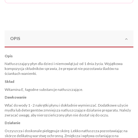
OPIS
Opis
Natłuszczający płyn dla dzieci i niemowląt już od 1 dnia życia. Wyjątkowa
kompozycja składników sprawia, że preparat nie pozostawia śladów na
ściankach wanienki.
Skład
Witamina E, łagodne substancje natłuszczające.
Dawkowanie
Wlać do wody 1 - 2 nakrętki płynu i dokładnie wymieszać. Dodatkowe użycie
mydła lub detergentów zmniejsza natłuszczające działanie preparatu. Należy
zwracać uwagę, aby nierozcieńczony płyn nie dostał się do oczu.
Działanie
Oczyszcza i doskonale pielęgnuje skórę. Lekko natłuszcza pozostawiając na
skórze delikatną warstwę ochronną. Zmiękcza i wpływa osłaniająco na