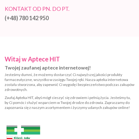
KONTAKT OD PN. DO PT.
(+48) 780 142 950
Witaj w Aptece HIT
Twojej zaufanej aptece internetowej!
Jesteśmy dumni, że możemy dostarczyć Ci najwyższej jakości produkty
farmaceutyczne, wszystko w zasięgu Twojej ręki. Nasza apteka internetowa
została stworzona, aby zapewnić Ci wygodę i bezpieczeństwo podczas zakupów
zdrowotnych.
Zaufaj Apteka HIT, abyś mógł cieszyć się zdrowiem i pełnią życia. Jesteśmy tu,
by Ci pomóc i służyć wsparciem w Twojej drodze do zdrowia. Zapraszamy do
zapoznania się z naszym asortymentem i życzymy udanych zakupów online!