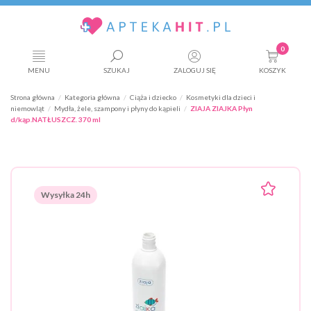
0
MENU
SZUKAJ
ZALOGUJ SIĘ
KOSZYK
Strona główna
Kategoria główna
Ciąża i dziecko
Kosmetyki dla dzieci i
niemowląt
Mydła, żele, szampony i płyny do kąpieli
ZIAJA ZIAJKA Płyn
d/kąp.NATŁUSZCZ. 370 ml
Wysyłka 24h