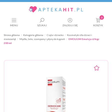
0
MENU
SZUKAJ
ZALOGUJ SIĘ
KOSZYK
Strona główna
Kategoria główna
Ciąża i dziecko
Kosmetyki dla dzieci i
niemowląt
Mydła, żele, szampony i płyny do kąpieli
EMOLIUM Emulsja d/kąp
200 ml