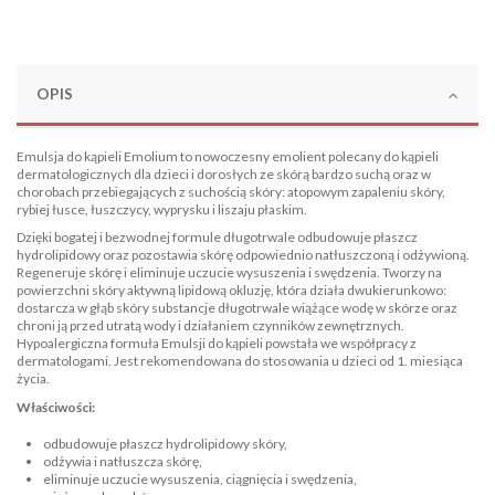
OPIS
Emulsja do kąpieli Emolium to nowoczesny emolient polecany do kąpieli
dermatologicznych dla dzieci i dorosłych ze skórą bardzo suchą oraz w
chorobach przebiegających z suchością skóry: atopowym zapaleniu skóry,
rybiej łusce, łuszczycy, wyprysku i liszaju płaskim.
Dzięki bogatej i bezwodnej formule długotrwale odbudowuje płaszcz
hydrolipidowy oraz pozostawia skórę odpowiednio natłuszczoną i odżywioną.
Regeneruje skórę i eliminuje uczucie wysuszenia i swędzenia. Tworzy na
powierzchni skóry aktywną lipidową okluzję, która działa dwukierunkowo:
dostarcza w głąb skóry substancje długotrwale wiążące wodę w skórze oraz
chroni ją przed utratą wody i działaniem czynników zewnętrznych.
Hypoalergiczna formuła Emulsji do kąpieli powstała we współpracy z
dermatologami. Jest rekomendowana do stosowania u dzieci od 1. miesiąca
życia.
Właściwości:
odbudowuje płaszcz hydrolipidowy skóry,
odżywia i natłuszcza skórę,
eliminuje uczucie wysuszenia, ciągnięcia i swędzenia,