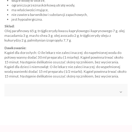
wiąże wodę w skórze,
ogranicza przeznaskórkową utratę wody,
ma właściwości myjące,
nie zawiera barwników i substancji zapachowych,
jest hypoalergiczna.
Skład:
Olej parafinowy 65 g, trójglicerydy kwasu kaprylowego i kaprynowego 7 g, olej
macadamia 3 g, masło shea 3 g, olej avocado 2 g, trójglicerydy oleju z
kukurydzy 2 g, palmitynian izopropylu 7,7 g.
Dawkowanie:
Kąpiel dla dorosłych: O ile lekarz nie zaleci inaczej: do napełnionej woda do
połowy wanny dodać 30 ml preparatu (1 miarkę). Kąpiel powinna trwać około
15 minut. Następnie delikatnie osuszyć skórę ręcznikiem, bez wycierania.
Kąpiel dla dzieci i niemowląt: O ile lekarz nie zaleci inaczej: do wypełnionej
wodą wanienki dodać 15 ml preparatu (1/2 miarki). Kąpiel powinna trwać około
15 minut. Następnie delikatnie osuszyć skórę ręcznikiem, bez wycierania.