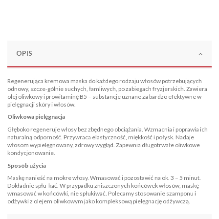
OPIS
Regenerująca kremowa maska do każdego rodzaju włosów potrzebujących
odnowy, szcze-gólnie suchych, łamliwych, po zabiegach fryzjerskich. Zawiera
olej oliwkowy i prowitaminę B5 – substancje uznane za bardzo efektywne w
pielęgnacji skóry i włosów.
Oliwkowa pielęgnacja
Głęboko regeneruje włosy bez zbędnego obciążania. Wzmacnia i poprawia ich
naturalną odporność. Przywraca elastyczność, miękkość i połysk. Nadaje
włosom wypielęgnowany, zdrowy wygląd. Zapewnia długotrwałe oliwkowe
kondycjonowanie.
Sposób użycia
Maskę nanieść na mokre włosy. Wmasować i pozostawić na ok. 3 – 5 minut.
Dokładnie spłu-kać. W przypadku zniszczonych końcówek włosów, maskę
wmasować w końcówki, nie spłukiwać. Polecamy stosowanie szamponu i
odżywki z olejem oliwkowym jako kompleksową pielęgnację odżywczą.