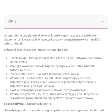
OPIS
Uzupełnienie codziennej diety w składniki wspomagające prawidłowe
widzenie (cynk) oraz ochronę antyoksydacyjną organizmu (witaminy E i C,
selen, miedź).
W każdej kapsułce preparatu ZUMA znajdują się:
Karotenoidy – luteina i zeaksantyna, które są naturalnymi składnikami
plamki żółtej.
Wyciąg z owoców borówki bagiennej bogaty w naturalne barwniki –
antocyjanidyny.
Przeciwutleniacze: Kwas alfa-liponowy oraz Likopen.
Witaminy E i C oraz selen i miedź, które wspomagają ochronę
antyoksydacyjną wszystkich komórek organizmu, w tym ochronę
antyoksydacyjną narządu wzroku.
Cynk wspomagający zachowanie prawidłowego widzenia.
Witaminy z grupy B (B6, B12), które przyczyniają się do utrzymania
prawidłowego metabolizmu energetycznego oraz kwas foliowy.
Sposób użycia
: 1 kapsułka dziennie.
Nie należy przekraczać zalecanej porcji do spożycia w ciągu dnia. Suplement