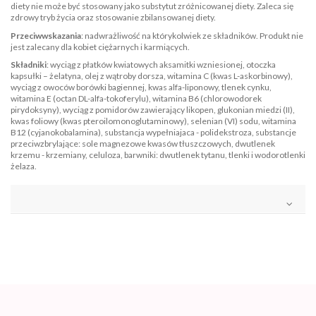
diety nie może być stosowany jako substytut zróżnicowanej diety. Zaleca się
zdrowy tryb życia oraz stosowanie zbilansowanej diety.
Przeciwwskazania
: nadwrażliwość na którykolwiek ze składników. Produkt nie
jest zalecany dla kobiet ciężarnych i karmiących.
Składniki
: wyciąg z płatków kwiatowych aksamitki wzniesionej, otoczka
kapsułki – żelatyna, olej z wątroby dorsza, witamina C (kwas L-askorbinowy),
wyciąg z owoców borówki bagiennej, kwas alfa-liponowy, tlenek cynku,
witamina E (octan DL-alfa-tokoferylu), witamina B6 (chlorowodorek
pirydoksyny), wyciąg z pomidorów zawierający likopen, glukonian miedzi (II),
kwas foliowy (kwas pteroilomonoglutaminowy), selenian (VI) sodu, witamina
B12 (cyjanokobalamina), substancja wypełniajaca - polidekstroza, substancje
przeciwzbrylające: sole magnezowe kwasów tłuszczowych, dwutlenek
krzemu - krzemiany, celuloza, barwniki: dwutlenek tytanu, tlenki i wodorotlenki
żelaza.