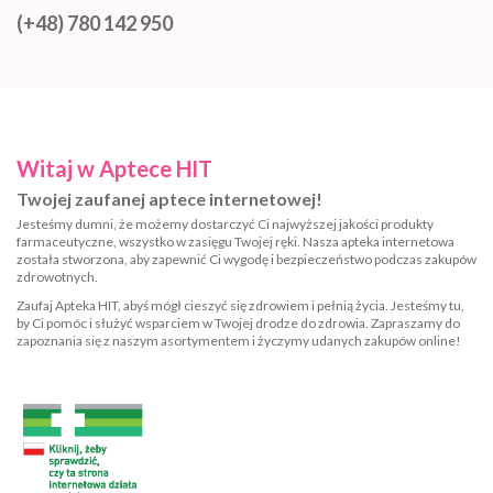
(+48) 780 142 950
Witaj w Aptece HIT
Twojej zaufanej aptece internetowej!
Jesteśmy dumni, że możemy dostarczyć Ci najwyższej jakości produkty
farmaceutyczne, wszystko w zasięgu Twojej ręki. Nasza apteka internetowa
została stworzona, aby zapewnić Ci wygodę i bezpieczeństwo podczas zakupów
zdrowotnych.
Zaufaj Apteka HIT, abyś mógł cieszyć się zdrowiem i pełnią życia. Jesteśmy tu,
by Ci pomóc i służyć wsparciem w Twojej drodze do zdrowia. Zapraszamy do
zapoznania się z naszym asortymentem i życzymy udanych zakupów online!