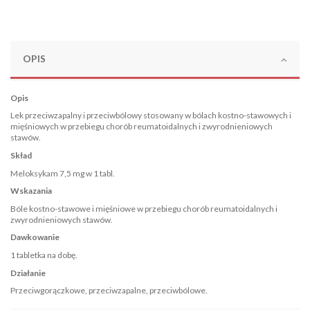
OPIS
Opis
Lek przeciwzapalny i przeciwbólowy stosowany w bólach kostno-stawowych i
mięśniowych w przebiegu chorób reumatoidalnych i zwyrodnieniowych
stawów.
Skład
Meloksykam 7,5 mg w 1 tabl.
Wskazania
Bóle kostno-stawowe i mięśniowe w przebiegu chorób reumatoidalnych i
zwyrodnieniowych stawów.
Dawkowanie
1 tabletka na dobę.
Działanie
Przeciwgorączkowe, przeciwzapalne, przeciwbólowe.