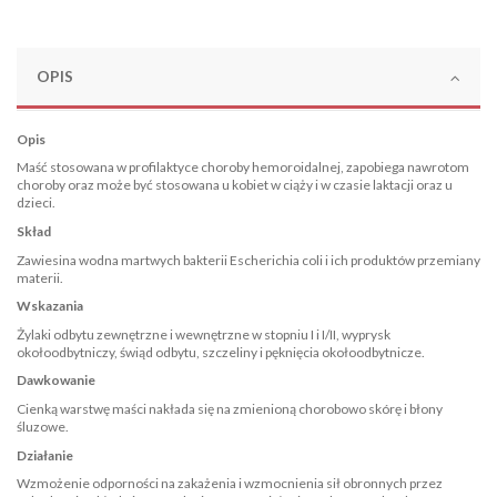
OPIS
Opis
Maść stosowana w profilaktyce choroby hemoroidalnej, zapobiega nawrotom
choroby oraz może być stosowana u kobiet w ciąży i w czasie laktacji oraz u
dzieci.
Skład
Zawiesina wodna martwych bakterii Escherichia coli i ich produktów przemiany
materii.
Wskazania
Żylaki odbytu zewnętrzne i wewnętrzne w stopniu I i I/II, wyprysk
okołoodbytniczy, świąd odbytu, szczeliny i pęknięcia okołoodbytnicze.
Dawkowanie
Cienką warstwę maści nakłada się na zmienioną chorobowo skórę i błony
śluzowe.
Działanie
Wzmożenie odporności na zakażenia i wzmocnienia sił obronnych przez