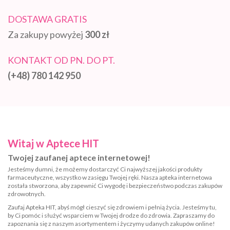
DOSTAWA GRATIS
Za zakupy powyżej
300 zł
KONTAKT OD PN. DO PT.
(+48) 780 142 950
Witaj w Aptece HIT
Twojej zaufanej aptece internetowej!
Jesteśmy dumni, że możemy dostarczyć Ci najwyższej jakości produkty
farmaceutyczne, wszystko w zasięgu Twojej ręki. Nasza apteka internetowa
została stworzona, aby zapewnić Ci wygodę i bezpieczeństwo podczas zakupów
zdrowotnych.
Zaufaj Apteka HIT, abyś mógł cieszyć się zdrowiem i pełnią życia. Jesteśmy tu,
by Ci pomóc i służyć wsparciem w Twojej drodze do zdrowia. Zapraszamy do
zapoznania się z naszym asortymentem i życzymy udanych zakupów online!