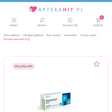
0
MENU
SZUKAJ
ZALOGUJ SIĘ
KOSZYK
Strona główna
Kategoria główna
Bez recepty
Hemoroidy
Kremy i maści
Posterisan maść 25 g.
Wysyłka 24h