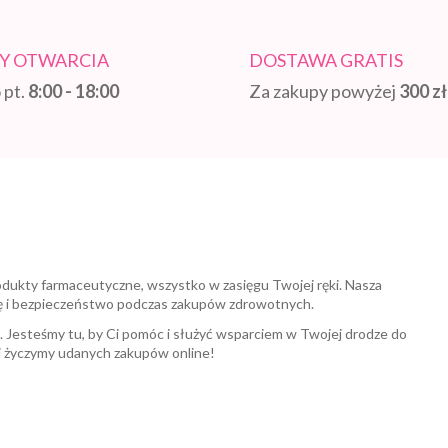
Y OTWARCIA
DOSTAWA GRATIS
 pt.
8:00 - 18:00
Za zakupy powyżej
300 zł
odukty farmaceutyczne, wszystko w zasięgu Twojej ręki. Nasza
ę i bezpieczeństwo podczas zakupów zdrowotnych.
a. Jesteśmy tu, by Ci pomóc i służyć wsparciem w Twojej drodze do
i życzymy udanych zakupów online!