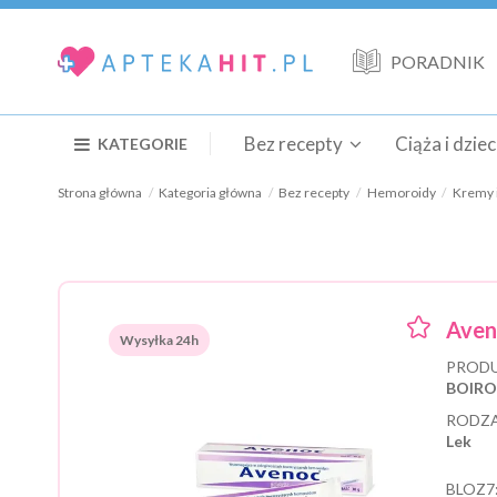
PORADNIK
Bez recepty
Ciąża i dzie
KATEGORIE
Strona główna
Kategoria główna
Bez recepty
Hemoroidy
Kremy 
Aven
Wysyłka 24h
PRODU
BOIRON
RODZA
Lek
BLOZ7