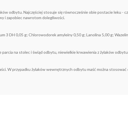
ków odbytu. Najczęściej stosuje się równocześnie obie postacie leku - cz
wy i zapobiec nawrotom dolegliwości.
num 3 DH 0,05 g; Chlorowodorek amyleiny 0,50 g; Lanolina 5,00 g; Wazelina
 parcia na stolec i świąd odbytu, niewielkie krwawienia z żylaków odbytu
 maści. W przypadku żylaków wewnętrznych odbytu maść można stosować 