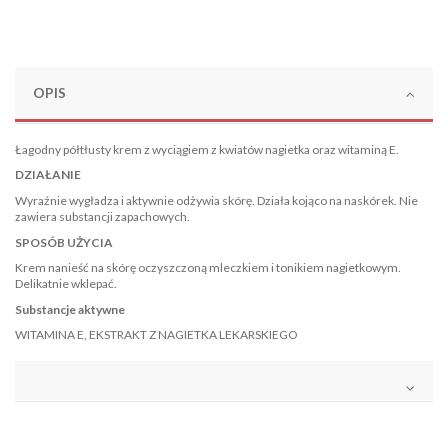
OPIS
Łagodny półtłusty krem z wyciągiem z kwiatów nagietka oraz witaminą E.
DZIAŁANIE
Wyraźnie wygładza i aktywnie odżywia skórę. Działa kojąco na naskórek. Nie
zawiera substancji zapachowych.
SPOSÓB UŻYCIA
Krem nanieść na skórę oczyszczoną mleczkiem i tonikiem nagietkowym.
Delikatnie wklepać.
Substancje aktywne
WITAMINA E, EKSTRAKT Z NAGIETKA LEKARSKIEGO