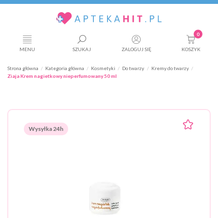
0
MENU
SZUKAJ
ZALOGUJ SIĘ
KOSZYK
Strona główna
Kategoria główna
Kosmetyki
Do twarzy
Kremy do twarzy
Ziaja Krem nagietkowy nieperfumowany 50 ml
Wysyłka 24h