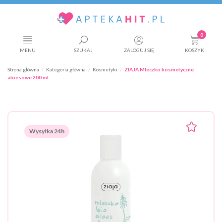
0
MENU
SZUKAJ
ZALOGUJ SIĘ
KOSZYK
Strona główna
Kategoria główna
Kosmetyki
ZIAJA Mleczko kosmetyczne
aloesowe 200 ml
Wysyłka 24h