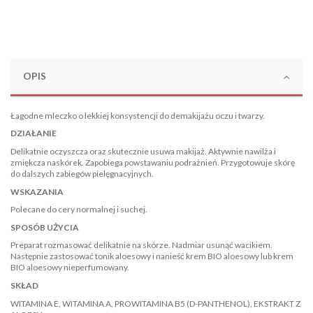
OPIS
Łagodne mleczko o lekkiej konsystencji do demakijażu oczu i twarzy.
DZIAŁANIE
Delikatnie oczyszcza oraz skutecznie usuwa makijaż. Aktywnie nawilża i
zmiękcza naskórek. Zapobiega powstawaniu podrażnień. Przygotowuje skórę
do dalszych zabiegów pielęgnacyjnych.
WSKAZANIA
Polecane do cery normalnej i suchej.
SPOSÓB UŻYCIA
Preparat rozmasować delikatnie na skórze. Nadmiar usunąć wacikiem.
Następnie zastosować tonik aloesowy i nanieść krem BIO aloesowy lub krem
BIO aloesowy nieperfumowany.
SKŁAD
WITAMINA E, WITAMINA A, PROWITAMINA B5 (D-PANTHENOL), EKSTRAKT Z