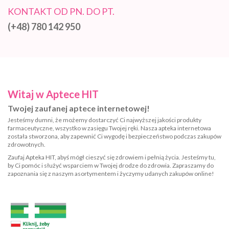
KONTAKT OD PN. DO PT.
(+48) 780 142 950
Witaj w Aptece HIT
Twojej zaufanej aptece internetowej!
Jesteśmy dumni, że możemy dostarczyć Ci najwyższej jakości produkty
farmaceutyczne, wszystko w zasięgu Twojej ręki. Nasza apteka internetowa
została stworzona, aby zapewnić Ci wygodę i bezpieczeństwo podczas zakupów
zdrowotnych.
Zaufaj Apteka HIT, abyś mógł cieszyć się zdrowiem i pełnią życia. Jesteśmy tu,
by Ci pomóc i służyć wsparciem w Twojej drodze do zdrowia. Zapraszamy do
zapoznania się z naszym asortymentem i życzymy udanych zakupów online!