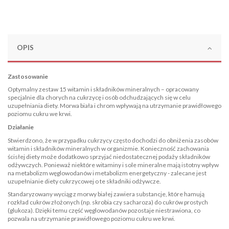
OPIS
Zastosowanie
Optymalny zestaw 15 witamin i składników mineralnych – opracowany
specjalnie dla chorych na cukrzycę i osób odchudzających się w celu
uzupełniania diety. Morwa biała i chrom wpływają na utrzymanie prawidłowego
poziomu cukru we krwi.
Działanie
Stwierdzono, że w przypadku cukrzycy często dochodzi do obniżenia zasobów
witamin i składników mineralnych w organizmie. Konieczność zachowania
ścisłej diety może dodatkowo sprzyjać niedostatecznej podaży składników
odżywczych. Ponieważ niektóre witaminy i sole mineralne mają istotny wpływ
na metabolizm węglowodanów i metabolizm energetyczny - zalecane jest
uzupełnianie diety cukrzycowej o te składniki odżywcze.
Standaryzowany wyciąg z morwy białej zawiera substancje, które hamują
rozkład cukrów złożonych (np. skrobia czy sacharoza) do cukrów prostych
(glukoza). Dzięki temu część węglowodanów pozostaje niestrawiona, co
pozwala na utrzymanie prawidłowego poziomu cukru we krwi.