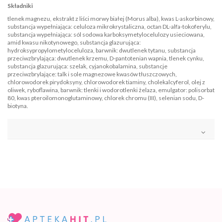
Składniki
tlenek magnezu, ekstrakt z liści morwy białej (Morus alba), kwas L-askorbinowy,
substancja wypełniająca: celuloza mikrokrystaliczna, octan DL-alfa-tokoferylu,
substancja wypełniająca: sól sodowa karboksymetylocelulozy usieciowana,
amid kwasu nikotynowego, substancja glazurująca:
hydroksypropylometyloceluloza, barwnik: dwutlenek tytanu, substancja
przeciwzbrylająca: dwutlenek krzemu, D-pantotenian wapnia, tlenek cynku,
substancja glazurująca: szelak, cyjanokobalamina, substancje
przeciwzbrylające: talk i sole magnezowe kwasów tłuszczowych,
chlorowodorek pirydoksyny, chlorowodorek tiaminy, cholekalcyferol, olej z
oliwek, ryboflawina, barwnik: tlenki i wodorotlenki żelaza, emulgator: polisorbat
80, kwas pteroilomonoglutaminowy, chlorek chromu (III), selenian sodu, D-
biotyna.