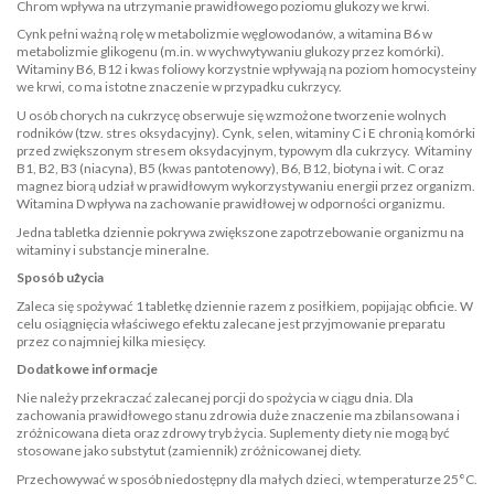
Chrom wpływa na utrzymanie prawidłowego poziomu glukozy we krwi.
Cynk pełni ważną rolę w metabolizmie węglowodanów, a witamina B6 w
metabolizmie glikogenu (m.in. w wychwytywaniu glukozy przez komórki).
Witaminy B6, B12 i kwas foliowy korzystnie wpływają na poziom homocysteiny
we krwi, co ma istotne znaczenie w przypadku cukrzycy.
U osób chorych na cukrzycę obserwuje się wzmożone tworzenie wolnych
rodników (tzw. stres oksydacyjny). Cynk, selen, witaminy C i E chronią komórki
przed zwiększonym stresem oksydacyjnym, typowym dla cukrzycy. Witaminy
B1, B2, B3 (niacyna), B5 (kwas pantotenowy), B6, B12, biotyna i wit. C oraz
magnez biorą udział w prawidłowym wykorzystywaniu energii przez organizm.
Witamina D wpływa na zachowanie prawidłowej w odporności organizmu.
Jedna tabletka dziennie pokrywa zwiększone zapotrzebowanie organizmu na
witaminy i substancje mineralne.
Sposób użycia
Zaleca się spożywać 1 tabletkę dziennie razem z posiłkiem, popijając obficie. W
celu osiągnięcia właściwego efektu zalecane jest przyjmowanie preparatu
przez co najmniej kilka miesięcy.
Dodatkowe informacje
Nie należy przekraczać zalecanej porcji do spożycia w ciągu dnia. Dla
zachowania prawidłowego stanu zdrowia duże znaczenie ma zbilansowana i
zróżnicowana dieta oraz zdrowy tryb życia. Suplementy diety nie mogą być
stosowane jako substytut (zamiennik) zróżnicowanej diety.
Przechowywać w sposób niedostępny dla małych dzieci, w temperaturze 25°C.