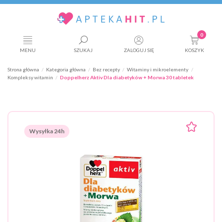
0
MENU
SZUKAJ
ZALOGUJ SIĘ
KOSZYK
Strona główna
Kategoria główna
Bez recepty
Witaminy i mikroelementy
Kompleksy witamin
Doppelherz Aktiv Dla diabetyków + Morwa 30 tabletek
Wysyłka 24h