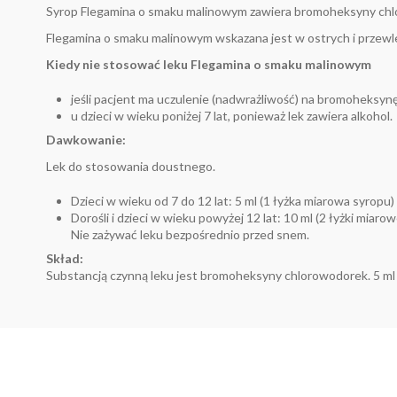
Syrop Flegamina o smaku malinowym zawiera bromoheksyny chloro
Flegamina o smaku malinowym wskazana jest w ostrych i przewle
Kiedy nie stosować leku Flegamina o smaku malinowym
jeśli pacjent ma uczulenie (nadwrażliwość) na bromoheksy
u dzieci w wieku poniżej 7 lat, ponieważ lek zawiera alkohol.
Dawkowanie:
Lek do stosowania doustnego.
Dzieci w wieku od 7 do 12 lat: 5 ml (1 łyżka miarowa syropu)
Dorośli i dzieci w wieku powyżej 12 lat: 10 ml (2 łyżki miaro
Nie zażywać leku bezpośrednio przed snem.
Skład:
Substancją czynną leku jest bromoheksyny chlorowodorek. 5 m