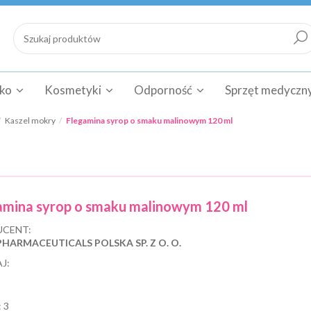
cko
Kosmetyki
Odporność
Sprzęt medyczn
Kaszel mokry
Flegamina syrop o smaku malinowym 120 ml
amina syrop o smaku malinowym 120 ml
CENT:
PHARMACEUTICALS POLSKA SP. Z O. O.
J:
:
3