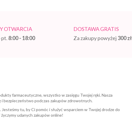
Y OTWARCIA
DOSTAWA GRATIS
 pt.
8:00 - 18:00
Za zakupy powyżej
300 zł
odukty farmaceutyczne, wszystko w zasięgu Twojej ręki. Nasza
ę i bezpieczeństwo podczas zakupów zdrowotnych.
a. Jesteśmy tu, by Ci pomóc i służyć wsparciem w Twojej drodze do
i życzymy udanych zakupów online!