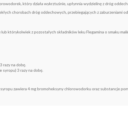
wodorek, który działa wykrztuśnie, upłynnia wydzielinę z dróg oddechow
kłych chorobach dróg oddechowych, przebiegających z zaburzeniami odkr
nę lub którykolwiek z pozostałych składników leku Flegamina o smaku ma
 3 razy na dobę.
we syropu) 3 razy na dobę.
l syropu zawiera 4 mg bromoheksyny chlorowodorku oraz substancje po