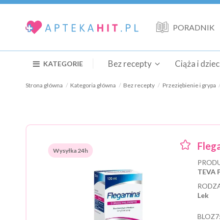
PORADNIK
Bez recepty
Ciąża i dzie
KATEGORIE
Strona główna
Kategoria główna
Bez recepty
Przeziębienie i grypa
Fleg
Wysyłka 24h
PRODU
TEVA 
RODZA
Lek
BLOZ7