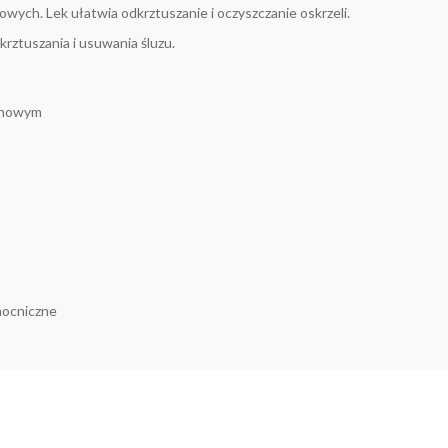
ych. Lek ułatwia odkrztuszanie i oczyszczanie oskrzeli.
ztuszania i usuwania śluzu.
linowym
mocniczne