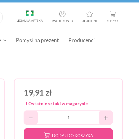
LEGALNA APTEKA
TWOJE KONTO
ULUBIONE
KOSZYK
y
Pomysł na prezent
Producenci
19,91 zł
Ostatnie sztuki w magazynie
DODAJ DO KOSZYKA