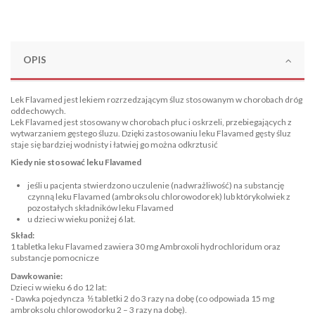
OPIS
Lek Flavamed jest lekiem rozrzedzającym śluz stosowanym w chorobach dróg
oddechowych.
Lek Flavamed jest stosowany w chorobach płuc i oskrzeli, przebiegających z
wytwarzaniem gęstego śluzu. Dzięki zastosowaniu leku Flavamed gęsty śluz
staje się bardziej wodnisty i łatwiej go można odkrztusić
Kiedy nie stosować leku Flavamed
jeśli u pacjenta stwierdzono uczulenie (nadwrażliwość) na substancję
czynną leku Flavamed (ambroksolu chlorowodorek) lub którykolwiek z
pozostałych składników leku Flavamed
u dzieci w wieku poniżej 6 lat.
Skład:
1 tabletka leku Flavamed zawiera 30 mg Ambroxoli hydrochloridum oraz
substancje pomocnicze
Dawkowanie:
Dzieci w wieku 6 do 12 lat:
-
Dawka pojedyncza ½ tabletki 2 do 3 razy na dobę (co odpowiada 15 mg
ambroksolu chlorowodorku 2 – 3 razy na dobę).