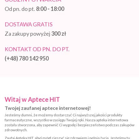
Od pn. do pt.
8:00 - 18:00
DOSTAWA GRATIS
Za zakupy powyżej
300 zł
KONTAKT OD PN. DO PT.
(+48) 780 142 950
Witaj w Aptece HIT
Twojej zaufanej aptece internetowej!
Jesteśmy dumni, że możemy dostarczyć Ci najwyższej jakości produkty
farmaceutyczne, wszystko w zasięgu Twojej ręki. Nasza apteka internetowa
została stworzona, aby zapewnić Ci wygodę i bezpieczeństwo podczas zakupów
zdrowotnych.
Zaufaj Apteka HIT, abyś mógł cieszyć się zdrowiem i pełnią życia. Jesteśmy tu,