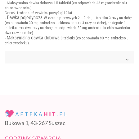
-
Maksymalna dawka dobowa 1½ tabletki (co odpowiada 45 mg ambroksolu
chlorowodorku)
Dorośli i młodzież w wieku powyżej 12 lat
Dawka pojedyncza w
-
czasie pierwszych 2 – 3 dni, 1 tabletka 3 razy na dobę
(co odpowiada 30 mg ambroksolu chlorowodorku 3 razy na dobę); następnie 1
tabletka leku dwa razy na dobę (co odpowiada 30 mg ambroksolu chlorowodorku
dwa razy na dobę).
Maksymalna dawka dobowa
-
3 tabletki (co odpowiada 90 mg ambroksolu
chlorowodorku).
Bukowa 1, 43-267 Suszec
GODZINY OTWARCIA