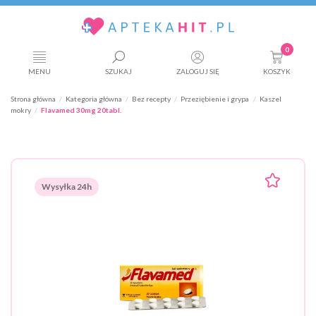
0
MENU
SZUKAJ
ZALOGUJ SIĘ
KOSZYK
Strona główna
Kategoria główna
Bez recepty
Przeziębienie i grypa
Kaszel
mokry
Flavamed 30mg 20tabl.
Wysyłka 24h