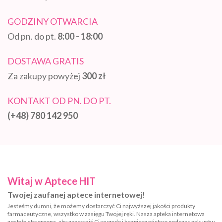
GODZINY OTWARCIA
Od pn. do pt.
8:00 - 18:00
DOSTAWA GRATIS
Za zakupy powyżej
300 zł
KONTAKT OD PN. DO PT.
(+48) 780 142 950
Witaj w Aptece HIT
Twojej zaufanej aptece internetowej!
Jesteśmy dumni, że możemy dostarczyć Ci najwyższej jakości produkty
farmaceutyczne, wszystko w zasięgu Twojej ręki. Nasza apteka internetowa
została stworzona, aby zapewnić Ci wygodę i bezpieczeństwo podczas zakupów