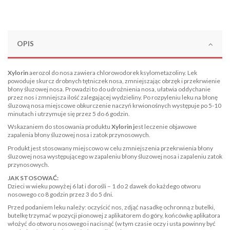
OPIS
Xylorin
aerozol do nosa zawiera chlorowodorek ksylometazoliny. Lek
powoduje skurcz drobnych tętniczek nosa, zmniejszając obrzęk i przekrwienie
błony śluzowej nosa. Prowadzi to do udrożnienia nosa, ułatwia oddychanie
przez nos i zmniejsza ilość zalegającej wydzieliny. Po rozpyleniu leku na błonę
śluzową nosa miejscowe obkurczenie naczyń krwionośnych występuje po 5-10
minutach i utrzymuje się przez 5 do 6 godzin.
Wskazaniem do stosowania produktu
Xylorin j
est leczenie objawowe
zapalenia błony śluzowej nosa i zatok przynosowych.
Produkt jest stosowany miejscowo w celu zmniejszenia przekrwienia błony
śluzowej nosa występującego w zapaleniu błony śluzowej nosa i zapaleniu zatok
przynosowych.
JAK STOSOWAĆ:
Dzieci w wieku powyżej 6 lat i dorośli – 1 do 2 dawek do każdego otworu
nosowego co 8 godzin przez 3 do 5 dni.
Przed podaniem leku należy: oczyścić nos, zdjąć nasadkę ochronną z butelki,
butelkę trzymać w pozycji pionowej z aplikatorem do góry, końcówkę aplikatora
włożyć do otworu nosowego i nacisnąć (w tym czasie oczy i usta powinny być