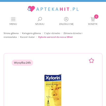
0
MENU
SZUKAJ
ZALOGUJ SIĘ
KOSZYK
Strona główna
Kategoria główna
Ciąża i dziecko
Zdrowie dziecka i
niemowlaka
Kaszel i katar
Xylorin aerozol do nosa 18 ml
Wysyłka 24h