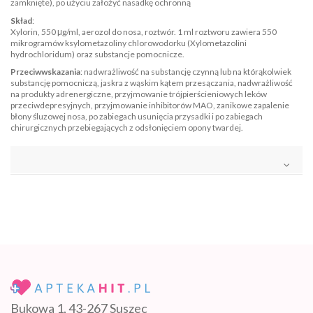
zamknięte), po użyciu założyć nasadkę ochronną
Skład
:
Xylorin, 550 μg/ml, aerozol do nosa, roztwór. 1 ml roztworu zawiera 550
mikrogramów ksylometazoliny chlorowodorku (Xylometazolini
hydrochloridum) oraz substancje pomocnicze.
Przeciwwskazania
: nadwrażliwość na substancję czynną lub na którąkolwiek
substancję pomocniczą, jaskra z wąskim kątem przesączania, nadwrażliwość
na produkty adrenergiczne, przyjmowanie trójpierścieniowych leków
przeciwdepresyjnych, przyjmowanie inhibitorów MAO, zanikowe zapalenie
błony śluzowej nosa, po zabiegach usunięcia przysadki i po zabiegach
chirurgicznych przebiegających z odsłonięciem opony twardej.
Bukowa 1, 43-267 Suszec