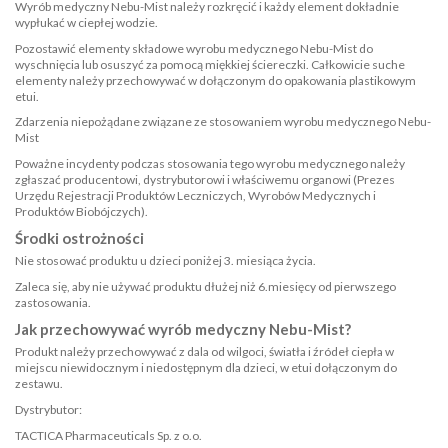
Wyrób medyczny Nebu-Mist należy rozkręcić i każdy element dokładnie
wypłukać w ciepłej wodzie.
Pozostawić elementy składowe wyrobu medycznego Nebu-Mist do
wyschnięcia lub osuszyć za pomocą miękkiej ściereczki. Całkowicie suche
elementy należy przechowywać w dołączonym do opakowania plastikowym
etui.
Zdarzenia niepożądane związane ze stosowaniem wyrobu medycznego Nebu-
Mist
Poważne incydenty podczas stosowania tego wyrobu medycznego należy
zgłaszać producentowi, dystrybutorowi i właściwemu organowi (Prezes
Urzędu Rejestracji Produktów Leczniczych, Wyrobów Medycznych i
Produktów Biobójczych).
Środki ostrożności
Nie stosować produktu u dzieci poniżej 3. miesiąca życia.
Zaleca się, aby nie używać produktu dłużej niż 6.miesięcy od pierwszego
zastosowania.
Jak przechowywać wyrób medyczny Nebu-Mist?
Produkt należy przechowywać z dala od wilgoci, światła i źródeł ciepła w
miejscu niewidocznym i niedostępnym dla dzieci, w etui dołączonym do
zestawu.
Dystrybutor:
TACTICA Pharmaceuticals Sp. z o.o.