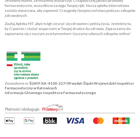
Jesteśmy dumni, że możemy dostarczyć Ci najwyższej jakości produkty
farmaceutyczne, wszystko w zasięgu Twojej ręki. Nasza apteka internetowa
została stworzona, aby zapewnić Ci wygodę i bezpieczeństwo podczas zakupów
zdrowotnych.
Zaufaj Apteka HIT, abyś mógł cieszyć się zdrowiem i pełnią życia. Jesteśmy tu,
by Ci pomóc i służyć wsparciem w Twojej drodze do zdrowia. Zapraszamy do
zapoznania się z naszym asortymentem i życzymy udanych zakupów online!
Zezwolenie nr
ŚLWIF.KA-4100-227/09 wydał: Śląski Wojewódzki Inspektor
Farmaceutyczny w Katowicach
Informacja Głównego Inspektora Farmaceutycznego