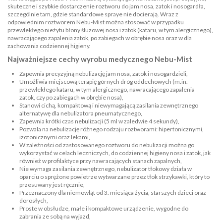
skuteczne i szybkie dostarczenie roztworu do jam nosa, zatok i nosogardła,
szczególnie tam, gdzie standardowe spraye nie docierają. Wraz z
odpowiednim roztworem Nebu-Mist można stosować w przypadku
przewlekłego nieżytu błony śluzowej nosa i zatok (kataru, w tym alergicznego),
nawracającego zapalenia zatok, po zabiegach w obrębie nosa oraz w dla
zachowania codziennej higieny.
Najważniejsze cechy wyrobu medycznego Nebu-Mist
Zapewnia precyzyjną nebulizację jam nosa, zatok i nosogardzieli,
Umożliwia miejscową terapię górnych dróg oddechowych (m.in.
przewlekłego kataru, w tym alergicznego, nawracającego zapalenia
zatok, czy po zabiegach w obrębie nosa),
Stanowi cichą, kompaktową i niewymagającą zasilania zewnętrznego
alternatywę dla nebulizatora pneumatycznego,
Zapewnia krótki czas nebulizacji (5 ml w zaledwie 4 sekundy),
Pozwala na nebulizację różnego rodzaju roztworami: hipertonicznymi,
izotonicznymi oraz lekami,
W zależności od zastosowanego roztworu do nebulizacji można go
wykorzystać w celach leczniczych, do codziennej higieny nosa i zatok, jak
również w profilaktyce przy nawracających stanach zapalnych,
Nie wymaga zasilania zewnętrznego, nebulizator tłokowy działa w
oparciu o sprężone powietrze wytwarzane przez tłok strzykawki, który to
przesuwany jest ręcznie,
Przeznaczony dla niemowląt od 3. miesiąca życia, starszych dzieci oraz
dorosłych,
Proste w obsłudze, małe i kompaktowe urządzenie, wygodne do
zabrania ze sobą na wyjazd,