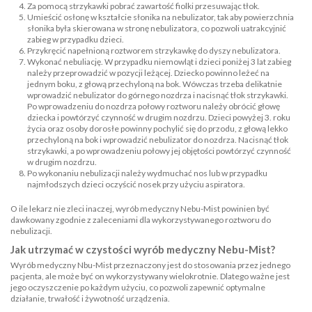
Za pomocą strzykawki pobrać zawartość fiolki przesuwając tłok.
Umieścić osłonę w kształcie słonika na nebulizator, tak aby powierzchnia
słonika była skierowana w stronę nebulizatora, co pozwoli uatrakcyjnić
zabieg w przypadku dzieci.
Przykręcić napełnioną roztworem strzykawkę do dyszy nebulizatora.
Wykonać nebuliację. W przypadku niemowląt i dzieci poniżej 3 lat zabieg
należy przeprowadzić w pozycji leżącej. Dziecko powinno leżeć na
jednym boku, z głową przechyloną na bok. Wówczas trzeba delikatnie
wprowadzić nebulizator do górnego nozdrza i nacisnąć tłok strzykawki.
Po wprowadzeniu do nozdrza połowy roztworu należy obrócić głowę
dziecka i powtórzyć czynność w drugim nozdrzu. Dzieci powyżej 3. roku
życia oraz osoby dorosłe powinny pochylić się do przodu, z głową lekko
przechyloną na bok i wprowadzić nebulizator do nozdrza. Nacisnąć tłok
strzykawki, a po wprowadzeniu połowy jej objętości powtórzyć czynność
w drugim nozdrzu.
Po wykonaniu nebulizacji należy wydmuchać nos lub w przypadku
najmłodszych dzieci oczyścić nosek przy użyciu aspiratora.
O ile lekarz nie zleci inaczej, wyrób medyczny Nebu-Mist powinien być
dawkowany zgodnie z zaleceniami dla wykorzystywanego roztworu do
nebulizacji.
Jak utrzymać w czystości wyrób medyczny Nebu-Mist?
Wyrób medyczny Nbu-Mist przeznaczony jest do stosowania przez jednego
pacjenta, ale może być on wykorzystywany wielokrotnie. Dlatego ważne jest
jego oczyszczenie po każdym użyciu, co pozwoli zapewnić optymalne
działanie, trwałość i żywotność urządzenia.