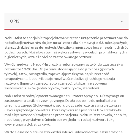
OPIS
Nebu-Mist
to specjalnie zaprojektowane ręczne
urządzenie przeznaczone do
nebulizacji roztworów do jam nosa i zatok dla niemowląt od 3. miesiąca życia,
starszych dzieci oraz dorosłych.
Umożliwia miejscowe leczenie górnych dróg
oddechowych. Może być również wykorzystywany w celach profilaktycznych i
higienicznych, w zależności od zastosowanego roztworu.
Wyrób medyczny Nebu-Mist rozbija nebulizowany roztwór do cząsteczek o
rozmiarze 10-20 μm. Dzięki temu docierają one do jam nosa (górnych i
tylnych), zatok, nosogardła, zapewniając maksymalną skuteczność
terapeutyczną. Nebu-Mist daje możliwość nebulizacji każdego rodzaju
roztworu (hipertonicznego, izotonicznego), a także miejscowego
zastosowania leków (antybiotyków, mukolityków, sterydów).
Nabu-mist to rodzaj opatentowanego nebulizatora Spray-sol. Nie wymaga on
zastosowania zasilania zewnętrznego. Działa podobnie do nebulizatora
pneumatycznego (tłokowego) w oparciu o zasadę rozpraszania cieczy przy
użyciu sprężonego powietrza, które wytwarzane jest przez tłok strzykawki i
może być swobodnie wdychane przez pacjenta. Nebu-Mist zapewnia jednolitą
nebulizację przy stałym ciśnieniu bez względu na rodzaj roztworu i siłę
wywieraną na tłok strzykawki.
Warto sięgać po Nebu-Mist w każdej sytuacji, gdy konieczne jest precyzyjne,