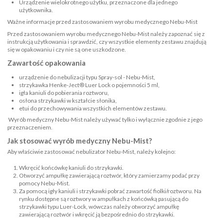
Urządzenie wielokrotnego użytku, przeznaczone dla jednego
użytkownika.
Ważne informacje przed zastosowaniem wyrobu medycznego Nebu-Mist
Przed zastosowaniem wyrobu medycznego Nebu-Mist należy zapoznać się z
instrukcją użytkowania i sprawdzić, czy wszystkie elementy zestawu znajdują
się w opakowaniu i czy nie są one uszkodzone.
Zawartość opakowania
urządzenie do nebulizacji typu Spray-sol - Nebu-Mist,
strzykawka Henke-Ject® Luer Lock o pojemności 5 ml,
igła kaniuli do pobierania roztworu,
osłona strzykawki w kształcie słonika,
etui do przechowywania wszystkich elementów zestawu.
Wyrób medyczny Nebu-Mist należy używać tylko i wyłącznie zgodnie z jego
przeznaczeniem.
Jak stosować wyrób medyczny Nebu-Mist?
Aby właściwie zastosować nebulizator Nebu-Mist, należy kolejno:
Wkręcić końcówkę kaniuli do strzykawki.
Otworzyć ampułkę zawierającą roztwór, który zamierzamy podać przy
pomocy Nebu-Mist.
Za pomocą igły kaniuli i strzykawki pobrać zawartość fiolki/roztworu. Na
rynku dostępne są roztwory w ampułkach z końcówką pasującą do
strzykawki typu Luer-Lock, wówczas należy otworzyć ampułkę
zawierającą roztwór i wkręcić ją bezpośrednio do strzykawki.