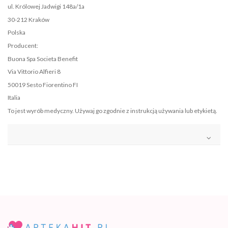
ul. Królowej Jadwigi 148a/1a
30-212 Kraków
Polska
Producent:
Buona Spa Societa Benefit
Via Vittorio Alfieri 8
50019 Sesto Fiorentino FI
Italia
To jest wyrób medyczny. Używaj go zgodnie z instrukcją używania lub etykietą.