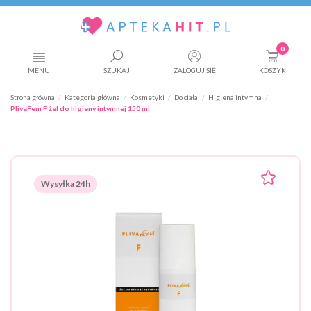
0
MENU
SZUKAJ
ZALOGUJ SIĘ
KOSZYK
Strona główna
Kategoria główna
Kosmetyki
Do ciała
Higiena intymna
PlivaFem F żel do higieny intymnej 150 ml
Wysyłka 24h