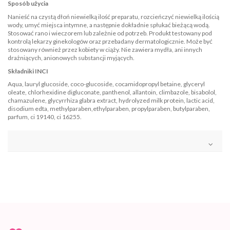
Sposób użycia
Nanieść na czystą dłoń niewielką ilość preparatu, rozcieńczyć niewielką ilością
wody, umyć miejsca intymne, a następnie dokładnie spłukać bieżącą wodą.
Stosować rano i wieczorem lub zależnie od potrzeb. Produkt testowany pod
kontrolą lekarzy ginekologów oraz przebadany dermatologicznie. Może być
stosowany również przez kobiety w ciąży. Nie zawiera mydła, ani innych
drażniących, anionowych substancji myjących.
Składniki
INCI
Aqua, lauryl glucoside, coco-glucoside, cocamidopropyl betaine, glyceryl
oleate, chlorhexidine digluconate, panthenol, allantoin, climbazole, bisabolol,
chamazulene, glycyrrhiza glabra extract, hydrolyzed milk protein, lactic acid,
disodium edta, methylparaben,ethylparaben, propylparaben, butylparaben,
parfum, ci 19140, ci 16255.