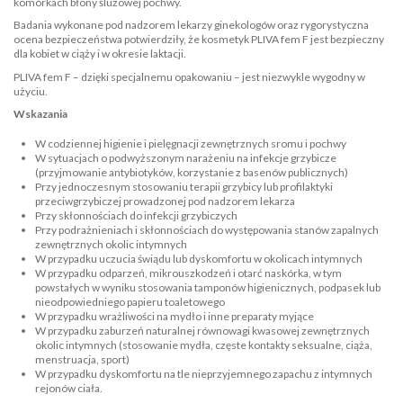
komórkach błony śluzowej pochwy.
Badania wykonane pod nadzorem lekarzy ginekologów oraz rygorystyczna
ocena bezpieczeństwa potwierdziły, że kosmetyk PLIVA fem F jest bezpieczny
dla kobiet w ciąży i w okresie laktacji.
PLIVA fem F – dzięki specjalnemu opakowaniu – jest niezwykle wygodny w
użyciu.
Wskazania
W codziennej higienie i pielęgnacji zewnętrznych sromu i pochwy
W sytuacjach o podwyższonym narażeniu na infekcje grzybicze
(przyjmowanie antybiotyków, korzystanie z basenów publicznych)
Przy jednoczesnym stosowaniu terapii grzybicy lub profilaktyki
przeciwgrzybiczej prowadzonej pod nadzorem lekarza
Przy skłonnościach do infekcji grzybiczych
Przy podrażnieniach i skłonnościach do występowania stanów zapalnych
zewnętrznych okolic intymnych
W przypadku uczucia świądu lub dyskomfortu w okolicach intymnych
W przypadku odparzeń, mikrouszkodzeń i otarć naskórka, w tym
powstałych w wyniku stosowania tamponów higienicznych, podpasek lub
nieodpowiedniego papieru toaletowego
W przypadku wrażliwości na mydło i inne preparaty myjące
W przypadku zaburzeń naturalnej równowagi kwasowej zewnętrznych
okolic intymnych (stosowanie mydła, częste kontakty seksualne, ciąża,
menstruacja, sport)
W przypadku dyskomfortu na tle nieprzyjemnego zapachu z intymnych
rejonów ciała.