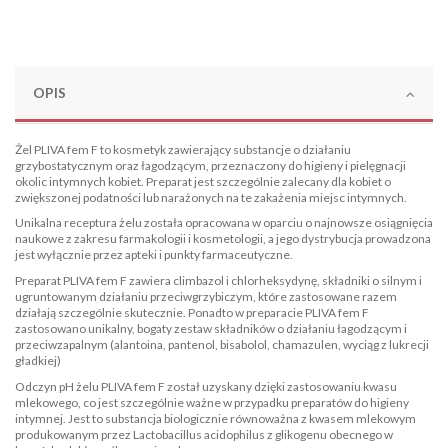
OPIS
Żel PLIVA fem F to kosmetyk zawierający substancje o działaniu
grzybostatycznym oraz łagodzącym, przeznaczony do higieny i pielęgnacji
okolic intymnych kobiet. Preparat jest szczególnie zalecany dla kobiet o
zwiększonej podatności lub narażonych na te zakażenia miejsc intymnych.
Unikalna receptura żelu została opracowana w oparciu o najnowsze osiągnięcia
naukowe z zakresu farmakologii i kosmetologii, a jego dystrybucja prowadzona
jest wyłącznie przez apteki i punkty farmaceutyczne.
Preparat PLIVA fem F zawiera climbazol i chlorheksydynę, składniki o silnym i
ugruntowanym działaniu przeciwgrzybiczym, które zastosowane razem
działają szczególnie skutecznie. Ponadto w preparacie PLIVA fem F
zastosowano unikalny, bogaty zestaw składników o działaniu łagodzącym i
przeciwzapalnym (alantoina, pantenol, bisabolol, chamazulen, wyciąg z lukrecji
gładkiej)
Odczyn pH żelu PLIVA fem F został uzyskany dzięki zastosowaniu kwasu
mlekowego, co jest szczególnie ważne w przypadku preparatów do higieny
intymnej. Jest to substancja biologicznie równoważna z kwasem mlekowym
produkowanym przez Lactobacillus acidophilus z glikogenu obecnego w