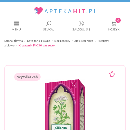
0
MENU
SZUKAJ
ZALOGUJ SIĘ
KOSZYK
Strona główna
Kategoria główna
Bez recepty
Zioła lecznicze
Herbaty
ziołowe
Krwawnik FIX 30 saszetek
Wysyłka 24h