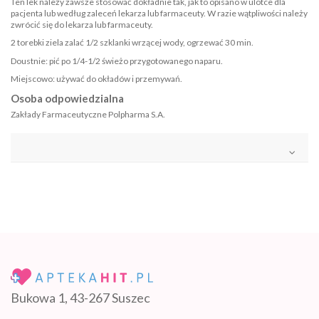
Ten lek należy zawsze stosować dokładnie tak, jak to opisano w ulotce dla
pacjenta lub według zaleceń lekarza lub farmaceuty. W razie wątpliwości należy
zwrócić się do lekarza lub farmaceuty.
2 torebki ziela zalać 1/2 szklanki wrzącej wody, ogrzewać 30 min.
Doustnie: pić po 1/4-1/2 świeżo przygotowanego naparu.
Miejscowo: używać do okładów i przemywań.
Osoba odpowiedzialna
Zakłady Farmaceutyczne Polpharma S.A.
Bukowa 1, 43-267 Suszec