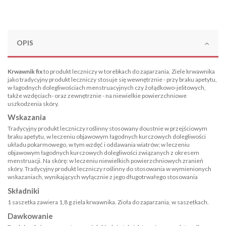
OPIS
Krwawnik fix
to produkt leczniczy w torebkach do zaparzania. Ziele krwawnika
jako tradycyjny produkt leczniczy stosuje się wewnętrznie - przy braku apetytu,
w łagodnych dolegliwościach menstruacyjnych czy żołądkowo-jelitowych,
także wzdęciach- oraz zewnętrznie - na niewielkie powierzchniowe
uszkodzenia skóry.
Wskazania
Tradycyjny produkt leczniczy roślinny stosowany doustnie w przejściowym
braku apetytu, w leczeniu objawowym łagodnych kurczowych dolegliwości
układu pokarmowego, w tym wzdęć i oddawania wiatrów; w leczeniu
objawowym łagodnych kurczowych dolegliwości związanych z okresem
menstruacji. Na skórę: w leczeniu niewielkich powierzchniowych zranień
skóry. Tradycyjny produkt leczniczy roślinny do stosowania w wymienionych
wskazaniach, wynikających wyłącznie z jego długotrwałego stosowania
Składniki
1 saszetka zawiera 1,8 g ziela krwawnika. Zioła do zaparzania, w saszetkach.
Dawkowanie