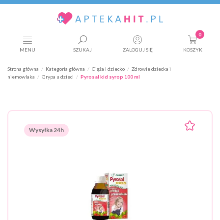
0
MENU
SZUKAJ
ZALOGUJ SIĘ
KOSZYK
Strona główna
Kategoria główna
Ciąża i dziecko
Zdrowie dziecka i
niemowlaka
Grypa u dzieci
Pyrosal kid syrop 100 ml
Wysyłka 24h