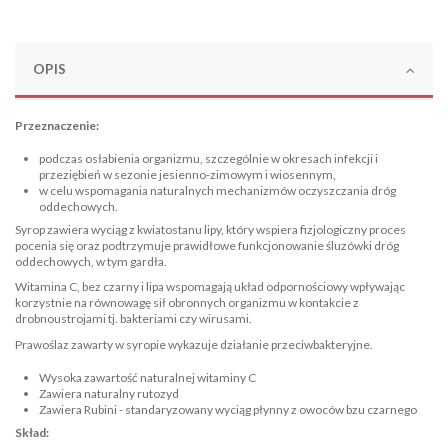
OPIS
Przeznaczenie:
podczas osłabienia organizmu, szczególnie w okresach
infekcji i
przeziębień
w sezonie jesienno-zimowym i wiosennym,
w celu wspomagania naturalnych mechanizmów oczyszczania dróg
oddechowych.
Syrop zawiera wyciąg z kwiatostanu lipy, który wspiera fizjologiczny proces
pocenia się oraz podtrzymuje prawidłowe funkcjonowanie śluzówki dróg
oddechowych, w tym gardła.
Witamina C, bez czarny i lipa wspomagają układ odpornościowy wpływając
korzystnie na równowagę sił obronnych organizmu w kontakcie z
drobnoustrojami tj. bakteriami czy wirusami.
Prawoślaz zawarty w syropie wykazuje działanie przeciwbakteryjne.
Wysoka zawartość naturalnej witaminy C
Zawiera naturalny rutozyd
Zawiera Rubini - standaryzowany wyciąg płynny z owoców bzu czarnego
Skład: