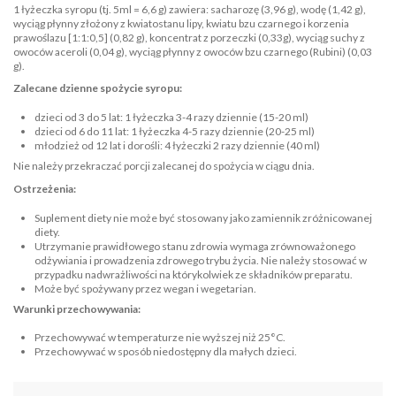
1 łyżeczka syropu (tj. 5ml = 6,6 g) zawiera: sacharozę (3,96 g), wodę (1,42 g),
wyciąg płynny złożony z kwiatostanu lipy, kwiatu bzu czarnego i korzenia
prawoślazu [1:1:0,5] (0,82 g), koncentrat z porzeczki (0,33g), wyciąg suchy z
owoców aceroli (0,04 g), wyciąg płynny z owoców bzu czarnego (Rubini) (0,03
g).
Zalecane dzienne spożycie syropu:
dzieci od 3 do 5 lat: 1 łyżeczka 3-4 razy dziennie (15-20 ml)
dzieci od 6 do 11 lat: 1 łyżeczka 4-5 razy dziennie (20-25 ml)
młodzież od 12 lat i dorośli: 4 łyżeczki 2 razy dziennie (40 ml)
Nie należy przekraczać porcji zalecanej do spożycia w ciągu dnia.
Ostrzeżenia:
Suplement diety nie może być stosowany jako zamiennik zróżnicowanej
diety.
Utrzymanie prawidłowego stanu zdrowia wymaga zrównoważonego
odżywiania i prowadzenia zdrowego trybu życia. Nie należy stosować w
przypadku nadwrażliwości na którykolwiek ze składników preparatu.
Może być spożywany przez wegan i wegetarian.
Warunki przechowywania:
Przechowywać w temperaturze nie wyższej niż 25°C.
Przechowywać w sposób niedostępny dla małych dzieci.