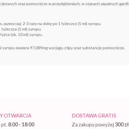
czkowych oraz pomocniczo w przeziębieniach, w stanach zapalnych gardła
em, zazwyczaj: 2-3 razy na dobę po 1 łyżeczce (5 ml) syropu.
 łyżeczce (5 ml) syropu.
łyżce (ok. 10 ml) syropu.
 ml syropu zawiera 97,089mg wyciągu z lipy oraz substancje pomocnicze.
Y OTWARCIA
DOSTAWA GRATIS
 pt.
8:00 - 18:00
Za zakupy powyżej
300 zł