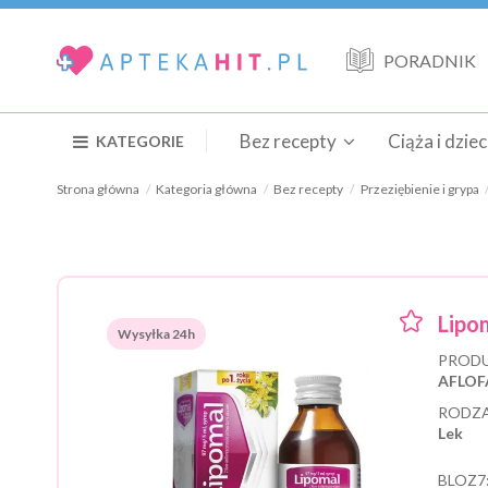
PORADNIK
Bez recepty
Ciąża i dzie
KATEGORIE
Strona główna
Kategoria główna
Bez recepty
Przeziębienie i grypa
Lipo
Wysyłka 24h
PRODU
AFLOF
RODZA
Lek
BLOZ7