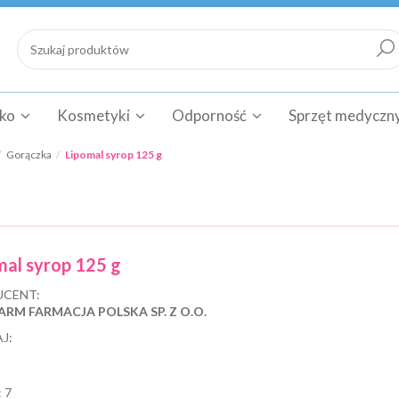
cko
Kosmetyki
Odporność
Sprzęt medyczn
Gorączka
Lipomal syrop 125 g
mal syrop 125 g
CENT:
ARM FARMACJA POLSKA SP. Z O.O.
J:
:
7