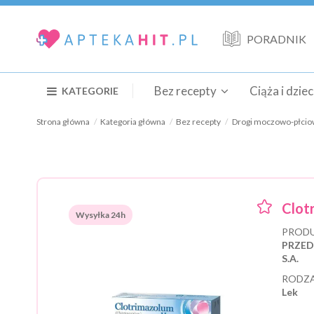
PORADNIK
Bez recepty
Ciąża i dzie
KATEGORIE
Strona główna
Kategoria główna
Bez recepty
Drogi moczowo-płci
Clot
Wysyłka 24h
PRODU
PRZED
S.A.
RODZA
Lek