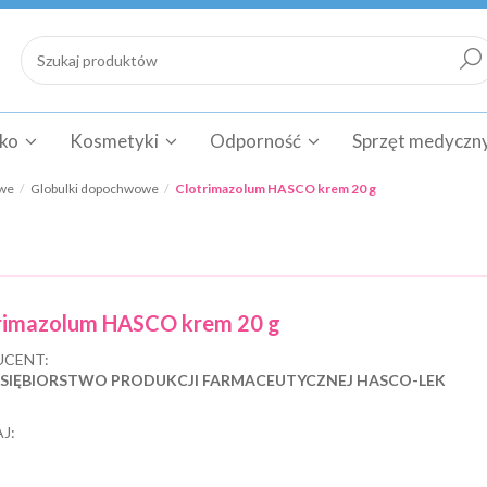
cko
Kosmetyki
Odporność
Sprzęt medyczn
owe
Globulki dopochwowe
Clotrimazolum HASCO krem 20 g
rimazolum HASCO krem 20 g
CENT:
SIĘBIORSTWO PRODUKCJI FARMACEUTYCZNEJ HASCO-LEK
J: