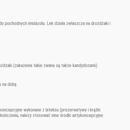
do pochodnych imidazolu. Lek działa zwłaszcza na drożdżaki i
żdżaki (zakażenia takie zwane są także kandydozami).
y na dobę.
oncepcyjne wykonane z lateksu (prezerwatywy i krążki
akończeniu, należy stosować inne środki antykoncepcyjne.