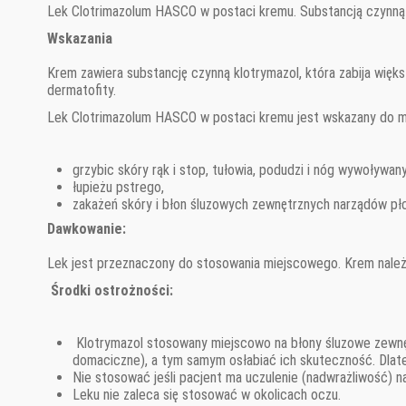
Lek Clotrimazolum HASCO w postaci kremu. Substancją czynną l
Wskazania
Krem zawiera substancję czynną klotrymazol, która zabija więk
dermatofity.
Lek Clotrimazolum HASCO w postaci kremu jest wskazany do m
grzybic skóry rąk i stop, tułowia, podudzi i nóg wywoływan
łupieżu pstrego,
zakażeń skóry i błon śluzowych zewnętrznych narządów płc
Dawkowanie:
Lek jest przeznaczony do stosowania miejscowego. Krem należy
Środki ostrożności:
Klotrymazol stosowany miejscowo na błony śluzowe zewnę
domaciczne), a tym samym osłabiać ich skuteczność. Dlateg
Nie stosować jeśli pacjent ma uczulenie (nadwrażliwość) n
Leku nie zaleca się stosować w okolicach oczu.