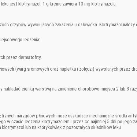
eku jest klotrymazol. 1 g kremu zawiera 10 mg klotrymazolu.
szość grzybów wywołujących zakażenia u człowieka. Klotrymazol należy 
iejscowego leczenia:
ych przez dermatofity,
iowych (warg sromowych oraz napletka i żołędzi) wywołanych przez dro
 nakładać cienką warstwą na zmienione chorobowo miejsca 2 lub 3 raz
trznych narządów płciowych może uszkadzać mechaniczne środki antyk
o w czasie leczenia klotrymazolem i przez co najmniej 5 dni po jego z
a klotrymazol lub na którykolwiek z pozostałych składników leku