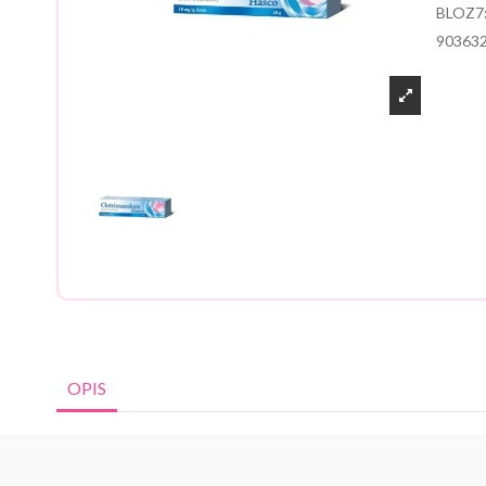
BLOZ7
90363
OPIS