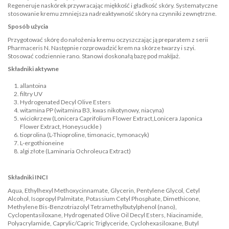
Regeneruje naskórek przywracając miękkość i gładkość skóry. Systematyczne
stosowanie kremu zmniejsza nadreaktywność skóry na czynniki zewnętrzne.
Sposób użycia
Przygotować skórę do nałożenia kremu oczyszczając ją preparatem z serii
Pharmaceris N. Następnie rozprowadzić krem na skórze twarzy i szyi.
Stosować codziennie rano. Stanowi doskonałą bazę pod makĳaż.
Składniki aktywne
allantoina
filtry UV
Hydrogenated Decyl Olive Esters
witamina PP (witamina B3, kwas nikotynowy, niacyna)
wiciokrzew (Lonicera Caprifolium Flower Extract,Lonicera Japonica
Flower Extract, Honeysuckle )
tioprolina (L-Thioproline, timonacic, tymonacyk)
L-ergothioneine
algi złote (Laminaria Ochroleuca Extract)
Składniki INCI
Aqua, Ethylhexyl Methoxycinnamate, Glycerin, Pentylene Glycol, Cetyl
Alcohol, Isopropyl Palmitate, Potassium Cetyl Phosphate, Dimethicone,
Methylene Bis-Benzotriazolyl Tetramethylbutylphenol (nano),
Cyclopentasiloxane, Hydrogenated Olive Oil Decyl Esters, Niacinamide,
Polyacrylamide, Caprylic/Capric Triglyceride, Cyclohexasiloxane, Butyl