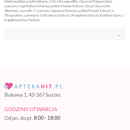
Methoxydibenzoylmethane, C13-14 Isoparaffin, Glyceryl Polyacrylate,
Lonicera Caprifolium (Honeysuckle) Flower Extract, Decyl Glucoside,
Allantoin, Laureth-7, Lonicera Japonica (Honeysuckle) Flower Extract, L-
Thioproline, Laminaria Ochroleuca Extract, Propylene Glycol, Xanthan Gum, L-
Ergothioneine, Parfum.
Bukowa 1, 43-267 Suszec
GODZINY OTWARCIA
Od pn. do pt.
8:00 - 18:00