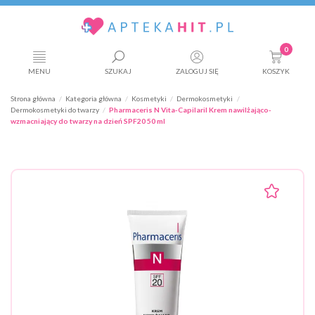
0
MENU
SZUKAJ
ZALOGUJ SIĘ
KOSZYK
Strona główna
Kategoria główna
Kosmetyki
Dermokosmetyki
Dermokosmetyki do twarzy
Pharmaceris N Vita-Capilaril Krem nawilżająco-
wzmacniający do twarzy na dzień SPF20 50 ml