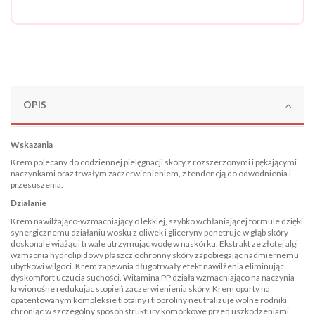
OPIS
Wskazania
Krem polecany do codziennej pielęgnacji skóry z rozszerzonymi i pękającymi
naczynkami oraz trwałym zaczerwienieniem, z tendencją do odwodnienia i
przesuszenia.
Działanie
Krem nawilżająco-wzmacniający o lekkiej, szybko wchłaniającej formule dzięki
synergicznemu działaniu wosku z oliwek i gliceryny penetruje w głąb skóry
doskonale wiążąc i trwale utrzymując wodę w naskórku. Ekstrakt ze złotej algi
wzmacnia hydrolipidowy płaszcz ochronny skóry zapobiegając nadmiernemu
ubytkowi wilgoci. Krem zapewnia długotrwały efekt nawilżenia eliminując
dyskomfort uczucia suchości. Witamina PP działa wzmacniająco na naczynia
krwionośne redukując stopień zaczerwienienia skóry. Krem oparty na
opatentowanym kompleksie tiotainy i tioproliny neutralizuje wolne rodniki
chroniąc w szczególny sposób struktury komórkowe przed uszkodzeniami.