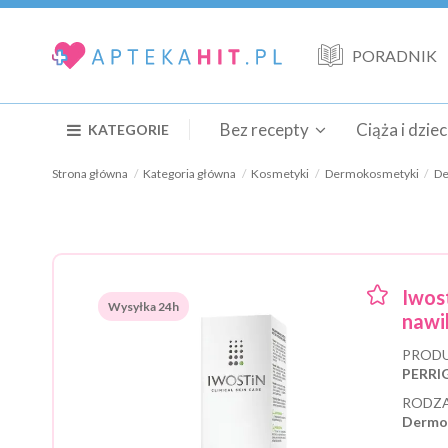
PORADNIK
Bez recepty
Ciąża i dzie
KATEGORIE
Strona główna
Kategoria główna
Kosmetyki
Dermokosmetyki
De
Iwos
Wysyłka 24h
nawi
PRODU
PERRIG
RODZA
Dermo