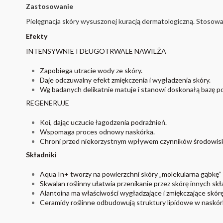
Zastosowanie
Pielęgnacja skóry wysuszonej kuracją dermatologiczną. Stosować 
Efekty
INTENSYWNIE I DŁUGOTRWALE NAWILŻA
Zapobiega utracie wody ze skóry.
Daje odczuwalny efekt zmiękczenia i wygładzenia skóry.
Wg badanych delikatnie matuje i stanowi doskonałą bazę po
REGENERUJE
Koi, dając uczucie łagodzenia podrażnień.
Wspomaga proces odnowy naskórka.
Chroni przed niekorzystnym wpływem czynników środowi
Składniki
Aqua In+ tworzy na powierzchni skóry „molekularna gąbkę” c
Skwalan roślinny ułatwia przenikanie przez skórę innych sk
Alantoina ma właściwości wygładzające i zmiękczające skórę
Ceramidy roślinne odbudowują struktury lipidowe w naskórku