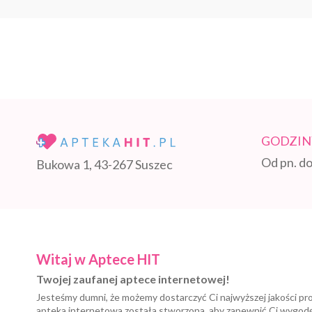
GODZIN
Od pn. do
Bukowa 1, 43-267 Suszec
Witaj w Aptece HIT
Twojej zaufanej aptece internetowej!
Jesteśmy dumni, że możemy dostarczyć Ci najwyższej jakości pr
apteka internetowa została stworzona, aby zapewnić Ci wygod