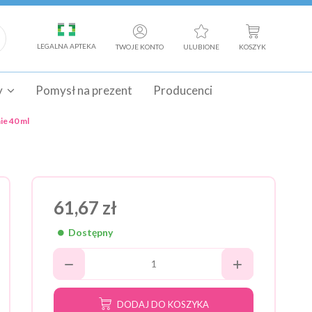
LEGALNA APTEKA
TWOJE KONTO
ULUBIONE
KOSZYK
y
Pomysł na prezent
Producenci
ie 40 ml
61,67 zł
Dostępny
DODAJ DO KOSZYKA