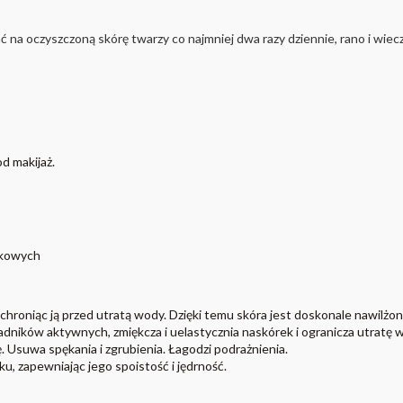
na oczyszczoną skórę twarzy co najmniej dwa razy dziennie, rano i wieczo
d makijaż.
skowych
hroniąc ją przed utratą wody. Dzięki temu skóra jest doskonale nawilżona
ładników aktywnych, zmiękcza i uelastycznia naskórek i ogranicza utratę 
. Usuwa spękania i zgrubienia. Łagodzi podrażnienia.
, zapewniając jego spoistość i jędrność.