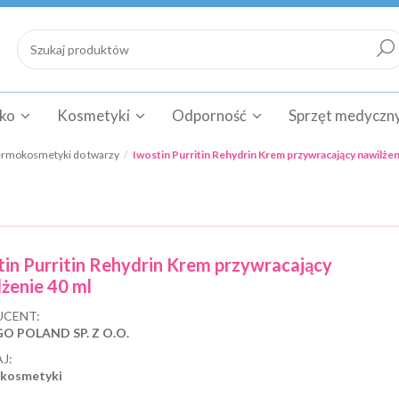
cko
Kosmetyki
Odporność
Sprzęt medyczn
rmokosmetyki do twarzy
Iwostin Purritin Rehydrin Krem przywracający nawilżen
tin Purritin Rehydrin Krem przywracający
lżenie 40 ml
CENT:
O POLAND SP. Z O.O.
J:
kosmetyki