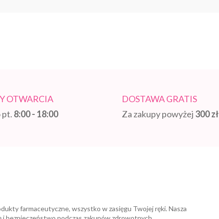
Y OTWARCIA
DOSTAWA GRATIS
 pt.
8:00 - 18:00
Za zakupy powyżej
300 zł
odukty farmaceutyczne, wszystko w zasięgu Twojej ręki. Nasza
ę i bezpieczeństwo podczas zakupów zdrowotnych.