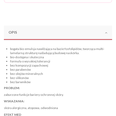
OPIS
bogata bio-emulsja nawilżająca na bazie fosfolipidów, tworząca multi-
lamelarną strukturę naśladującą budowę naskórka.
bio-dostępna i skuteczna
formuła o wysokiej tolerancji
bez kompozycji zapachowej
bez parabenów
bez olejów mineralnych
bez silikonów
bez barwników
PROBLEM:
zaburzone funkcje bariery ochronnej skóry.
WSKAZANIA:
skóra alergiczna, atopowa, odwodniona
EFEKT MED