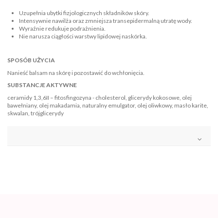
Uzupełnia ubytki fizjologicznych składników skóry.
Intensywnie nawilża oraz zmniejsza transepidermalną utratę wody.
Wyraźnie redukuje podrażnienia.
Nie narusza ciągłości warstwy lipidowej naskórka.
SPOSÓB UŻYCIA
Nanieść balsam na skórę i pozostawić do wchłonięcia.
SUBSTANCJE AKTYWNE
ceramidy 1,3,6II – fitosfingozyna - cholesterol, glicerydy kokosowe, olej
bawełniany, olej makadamia, naturalny emulgator, olej oliwkowy, masło karite,
skwalan, trójglicerydy