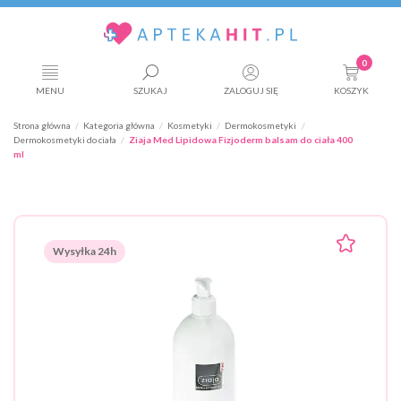
0
MENU
SZUKAJ
ZALOGUJ SIĘ
KOSZYK
Strona główna
Kategoria główna
Kosmetyki
Dermokosmetyki
Dermokosmetyki do ciała
Ziaja Med Lipidowa Fizjoderm balsam do ciała 400
ml
Wysyłka 24h