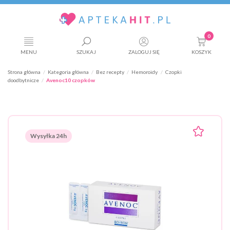
0
MENU
SZUKAJ
ZALOGUJ SIĘ
KOSZYK
Strona główna
Kategoria główna
Bez recepty
Hemoroidy
Czopki
doodbytnicze
Avenoc10 czopków
Wysyłka 24h