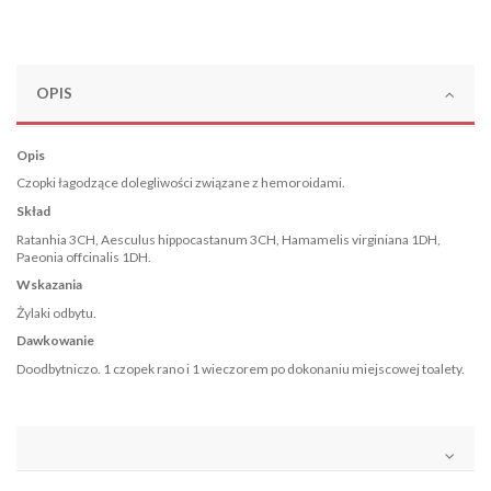
OPIS
Opis
Czopki łagodzące dolegliwości związane z hemoroidami.
Skład
Ratanhia 3CH, Aesculus hippocastanum 3CH, Hamamelis virginiana 1DH,
Paeonia offcinalis 1DH.
Wskazania
Żylaki odbytu.
Dawkowanie
Doodbytniczo. 1 czopek rano i 1 wieczorem po dokonaniu miejscowej toalety.