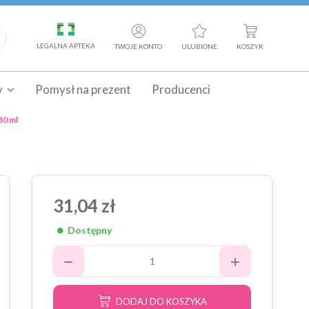
LEGALNA APTEKA
TWOJE KONTO
ULUBIONE
KOSZYK
y
Pomysł na prezent
Producenci
30 ml
31,04 zł
Dostępny
DODAJ DO KOSZYKA