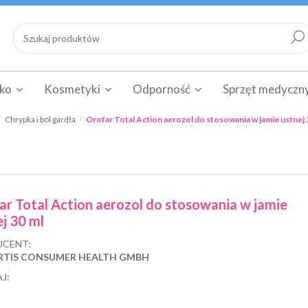
cko
Kosmetyki
Odporność
Sprzęt medyczn
Chrypka i ból gardła
Orofar Total Action aerozol do stosowania w jamie ustnej 
ar Total Action aerozol do stosowania w jamie
j 30 ml
CENT:
TIS CONSUMER HEALTH GMBH
J: