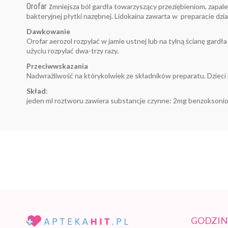
Orofar z
mniejsza ból gardła towarzyszący przeziębieniom, zapal
bakteryjnej płytki nazębnej. Lidokaina zawarta w preparacie dzia
Dawkowanie
Orofar aerozol rozpylać w jamie ustnej lub na tylną ścianę gardła
użyciu rozpylać dwa-trzy razy.
Przeciwwskazania
Nadwrażliwość na którykolwiek ze składników preparatu. Dzieci 
Skład
:
jeden ml roztworu zawiera substancje czynne: 2mg benzoksonio
GODZIN