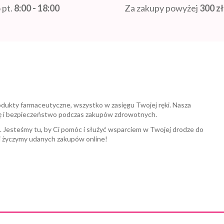
 pt.
8:00 - 18:00
Za zakupy powyżej
300 zł
odukty farmaceutyczne, wszystko w zasięgu Twojej ręki. Nasza
ę i bezpieczeństwo podczas zakupów zdrowotnych.
a. Jesteśmy tu, by Ci pomóc i służyć wsparciem w Twojej drodze do
i życzymy udanych zakupów online!