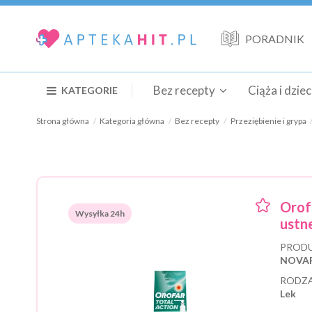
PORADNIK
Bez recepty
Ciąża i dzie
KATEGORIE
Strona główna
Kategoria główna
Bez recepty
Przeziębienie i grypa
Orof
Wysyłka 24h
ustne
PRODU
NOVAR
RODZA
Lek