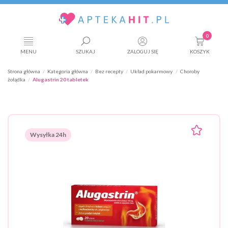
0
MENU
SZUKAJ
ZALOGUJ SIĘ
KOSZYK
Strona główna
Kategoria główna
Bez recepty
Układ pokarmowy
Choroby
żołądka
Alugastrin 20 tabletek
Wysyłka 24h