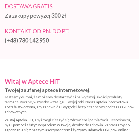
DOSTAWA GRATIS
Za zakupy powyżej
300 zł
KONTAKT OD PN. DO PT.
(+48) 780 142 950
Witaj w Aptece HIT
Twojej zaufanej aptece internetowej!
Jesteśmy dumni, że możemy dostarczyć Ci najwyższej jakości produkty
farmaceutyczne, wszystko w zasięgu Twojej ręki. Nasza apteka internetowa
została stworzona, aby zapewnić Ci wygodę i bezpieczeństwo podczas zakupów
zdrowotnych.
Zaufaj Apteka HIT, abyś mógł cieszyć się zdrowiem i pełnią życia. Jesteśmy tu,
by Ci pomóc i służyć wsparciem w Twojej drodze do zdrowia. Zapraszamy do
zapoznania się z naszym asortymentem i życzymy udanych zakupów online!