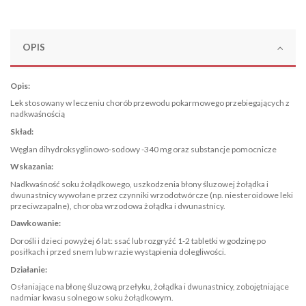
OPIS
Opis:
Lek stosowany w leczeniu chorób przewodu pokarmowego przebiegających z
nadkwaśnością
Skład:
Węglan dihydroksyglinowo-sodowy -340 mg oraz substancje pomocnicze
Wskazania:
Nadkwaśność soku żołądkowego, uszkodzenia błony śluzowej żołądka i
dwunastnicy wywołane przez czynniki wrzodotwórcze (np. niesteroidowe leki
przeciwzapalne), choroba wrzodowa żołądka i dwunastnicy.
Dawkowanie:
Dorośli i dzieci powyżej 6 lat: ssać lub rozgryźć 1-2 tabletki w godzinę po
posiłkach i przed snem lub w razie wystąpienia dolegliwości.
Działanie:
Osłaniające na błonę śluzową przełyku, żołądka i dwunastnicy, zobojętniające
nadmiar kwasu solnego w soku żołądkowym.