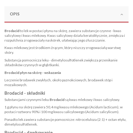
OPIS
Brodacid
to lek w postaci płynu na skórę, zawiera substancje czynne - kwas
salicylowy i kwas mlekowy. Kwas salicylowy działa keratolitycznie, zmiękcza i
rozpulchnia zrogowaciały naskórek, ułatwiając jego złuszczanie.
Kwas mlekowy jest środkiem żrącym, który niszczy zrogowaciałą warstwę
skóry.
Substancja pomocnicza leku - dimetylosulfotlenek zwiększa przenikanie
składników czynnych w głąb tkanki.
Brodacid płyn na skórę - wskazania
Leczenie brodawek zwykłych, około paznokciowych, brodawek stóp i
mozaikowych.
Brodacid - składniki
Substancjami czynnymi leku
Brodacid
są kwas mlekowy i kwas salicylowy.
1 g płynu na skórę zawiera 50,4 mg kwasu mlekowego (Acidum lacticum), w
postaci roztworu 90% i 100 mg kwasu salicylowego (Acidum salicylicum).
Ponadto lek zawiera substancje pomocnicze: nitroceluloza (2:1) + octan etylu,
dimetylosulfotlenek.
Brodacid - dawkowanie