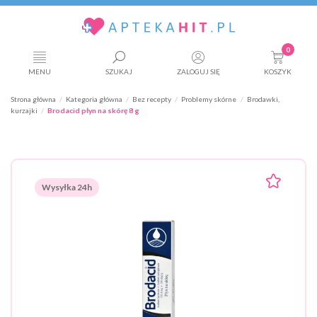
0
MENU
SZUKAJ
ZALOGUJ SIĘ
KOSZYK
Strona główna
Kategoria główna
Bez recepty
Problemy skórne
Brodawki,
kurzajki
Brodacid płyn na skórę 8 g
Wysyłka 24h