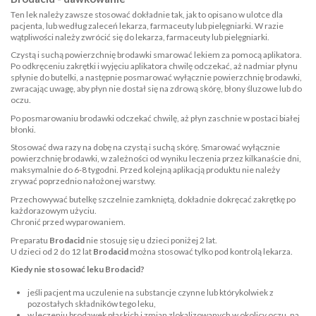
Ten lek należy zawsze stosować dokładnie tak, jak to opisano w ulotce dla
pacjenta, lub według zaleceń lekarza, farmaceuty lub pielęgniarki. W razie
wątpliwości należy zwrócić się do lekarza, farmaceuty lub pielęgniarki.
Czystą i suchą powierzchnię brodawki smarować lekiem za pomocą aplikatora.
Po odkręceniu zakrętki i wyjęciu aplikatora chwilę odczekać, aż nadmiar płynu
spłynie do butelki, a następnie posmarować wyłącznie powierzchnię brodawki,
zwracając uwagę, aby płyn nie dostał się na zdrową skórę, błony śluzowe lub do
oczu.
Po posmarowaniu brodawki odczekać chwilę, aż płyn zaschnie w postaci białej
błonki.
Stosować dwa razy na dobę na czystą i suchą skórę. Smarować wyłącznie
powierzchnię brodawki, w zależności od wyniku leczenia przez kilkanaście dni,
maksymalnie do 6-8 tygodni. Przed kolejną aplikacją produktu nie należy
zrywać poprzednio nałożonej warstwy.
Przechowywać butelkę szczelnie zamkniętą, dokładnie dokręcać zakrętkę po
każdorazowym użyciu.
Chronić przed wyparowaniem.
Preparatu
Brodacid
nie stosuję się u dzieci poniżej 2 lat.
U dzieci od 2 do 12 lat
Brodacid
można stosować tylko pod kontrolą lekarza.
Kiedy nie stosować leku Brodacid?
jeśli pacjent ma uczulenie na substancje czynne lub którykolwiek z
pozostałych składników tego leku,
w leczeniu brodawek płaskich i zmian zlokalizowanych w okolicy oczu, na