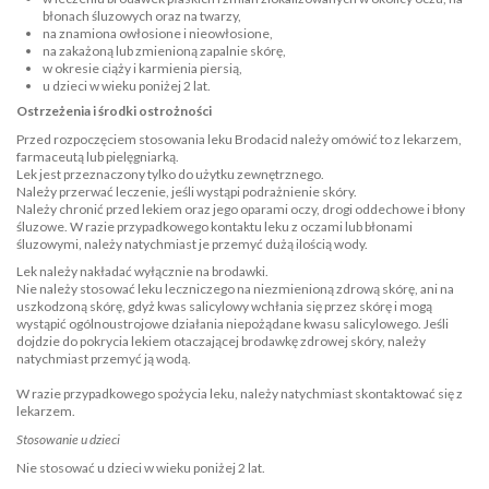
błonach śluzowych oraz na twarzy,
na znamiona owłosione i nieowłosione,
na zakażoną lub zmienioną zapalnie skórę,
w okresie ciąży i karmienia piersią,
u dzieci w wieku poniżej 2 lat.
Ostrzeżenia i środki ostrożności
Przed rozpoczęciem stosowania leku Brodacid należy omówić to z lekarzem,
farmaceutą lub pielęgniarką.
Lek jest przeznaczony tylko do użytku zewnętrznego.
Należy przerwać leczenie, jeśli wystąpi podrażnienie skóry.
Należy chronić przed lekiem oraz jego oparami oczy, drogi oddechowe i błony
śluzowe. W razie przypadkowego kontaktu leku z oczami lub błonami
śluzowymi, należy natychmiast je przemyć dużą ilością wody.
Lek należy nakładać wyłącznie na brodawki.
Nie należy stosować leku leczniczego na niezmienioną zdrową skórę, ani na
uszkodzoną skórę, gdyż kwas salicylowy wchłania się przez skórę i mogą
wystąpić ogólnoustrojowe działania niepożądane kwasu salicylowego. Jeśli
dojdzie do pokrycia lekiem otaczającej brodawkę zdrowej skóry, należy
natychmiast przemyć ją wodą.
W razie przypadkowego spożycia leku, należy natychmiast skontaktować się z
lekarzem.
Stosowanie u dzieci
Nie stosować u dzieci w wieku poniżej 2 lat.