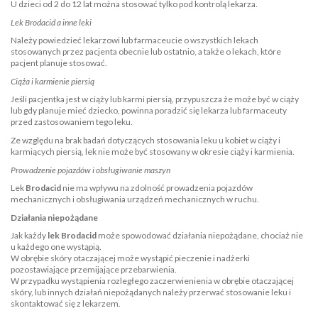
U dzieci od 2 do 12 lat można stosować tylko pod kontrolą lekarza.
Lek Brodacid a inne leki
Należy powiedzieć lekarzowi lub farmaceucie o wszystkich lekach
stosowanych przez pacjenta obecnie lub ostatnio, a także o lekach, które
pacjent planuje stosować.
Ciąża i karmienie piersią
Jeśli pacjentka jest w ciąży lub karmi piersią, przypuszcza że może być w ciąży
lub gdy planuje mieć dziecko, powinna poradzić się lekarza lub farmaceuty
przed zastosowaniem tego leku.
Ze względu na brak badań dotyczących stosowania leku u kobiet w ciąży i
karmiących piersią, lek nie może być stosowany w okresie ciąży i karmienia.
Prowadzenie pojazdów i obsługiwanie maszyn
Lek
Brodacid
nie ma wpływu na zdolność prowadzenia pojazdów
mechanicznych i obsługiwania urządzeń mechanicznych w ruchu.
Działania niepożądane
Jak każdy
lek Brodacid
może spowodować działania niepożądane, chociaż nie
u każdego one wystąpią.
W obrębie skóry otaczającej może wystąpić pieczenie i nadżerki
pozostawiające przemijające przebarwienia.
W przypadku wystąpienia rozległego zaczerwienienia w obrębie otaczającej
skóry, lub innych działań niepożądanych należy przerwać stosowanie leku i
skontaktować się z lekarzem.