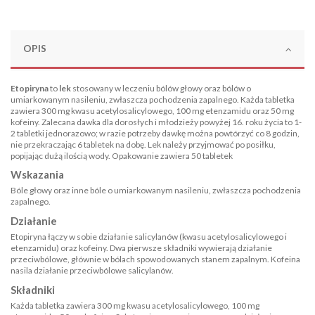
OPIS
Etopiryna
to
lek
stosowany w leczeniu bólów głowy oraz bólów o
umiarkowanym nasileniu, zwłaszcza pochodzenia zapalnego. Każda tabletka
zawiera 300 mg kwasu acetylosalicylowego, 100 mg etenzamidu oraz 50 mg
kofeiny. Zalecana dawka dla dorosłych i młodzieży powyżej 16. roku życia to 1-
2 tabletki jednorazowo; w razie potrzeby dawkę można powtórzyć co 8 godzin,
nie przekraczając 6 tabletek na dobę. Lek należy przyjmować po posiłku,
popijając dużą ilością wody. Opakowanie zawiera 50 tabletek
Wskazania
Bóle głowy oraz inne bóle o umiarkowanym nasileniu, zwłaszcza pochodzenia
zapalnego.
Działanie
Etopiryna łączy w sobie działanie salicylanów (kwasu acetylosalicylowego i
etenzamidu) oraz kofeiny. Dwa pierwsze składniki wywierają działanie
przeciwbólowe, głównie w bólach spowodowanych stanem zapalnym. Kofeina
nasila działanie przeciwbólowe salicylanów.
Składniki
Każda tabletka zawiera 300 mg kwasu acetylosalicylowego, 100 mg