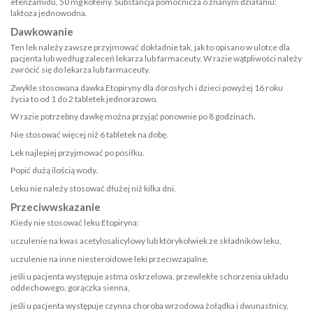
etenzamidu, 50 mg kofeiny. Substancja pomocnicza o znanym działaniu:
laktoza jednowodna.
Dawkowanie
Ten lek należy zawsze przyjmować dokładnie tak, jak to opisano w ulotce dla
pacjenta lub według zaleceń lekarza lub farmaceuty. W razie wątpliwości należy
zwrócić się do lekarza lub farmaceuty.
Zwykle stosowana dawka Etopiryny dla dorosłych i dzieci powyżej 16 roku
życia to od 1 do 2 tabletek jednorazowo.
W razie potrzebny dawkę można przyjąć ponownie po 8 godzinach.
Nie stosować więcej niż 6 tabletek na dobę.
Lek najlepiej przyjmować po posiłku.
Popić dużą ilością wody.
Leku nie należy stosować dłużej niż kilka dni.
Przeciwwskazanie
Kiedy nie stosować leku Etopiryna:
uczulenie na kwas acetylosalicylowy lub którykolwiek ze składników leku,
uczulenie na inne niesteroidowe leki przeciwzapalne,
jeśli u pacjenta występuje astma oskrzelowa, przewlekłe schorzenia układu
oddechowego, gorączka sienna,
jeśli u pacjenta występuje czynna choroba wrzodowa żołądka i dwunastnicy,