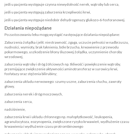
jeśli u pacjenta występuje czynna niewydolność nerek, wątroby lub serca,
jeśli u pacjenta występują zaburzenia krzepliwości krwi,
jeśli u pacjenta występuje niedobór dehydrogenazy glukozo-6-fosforanowej.
Działania niepożądane
Po zastosowaniu leku mogą wystąpić nastęoujące działania niepożądane:
Zaburzenia żołądka i jelit: niestrawność, zgaga, uczucie pełności w nadbrzuszu,
nudności, wymioty, brak łaknienia, bóle brzucha, krwawienie z przewodu
pokarmowego, uszkodzenie błony śluzowej żołądka, uczynnienie choroby
wrzodowej,
zaburzenia wątroby i dróg żółciowych np. tkliwość i powiększenie wątroby,
przemijające zwiększenie aktywności aminotransferaz w surowicy krwi,
fosfatazy oraz stężenia bilirubiny;
zaburzenia układu nerwowego: szumy uszne, zaburzenia słuchu, zawroty
głowy,
zaburzenia nerek i dróg moczowych,
zaburzenia serca,
nadciśnienie,
zaburzenia krwi i układu chłonnego np. małopłytkowość, leukopenia,
agranulocytoza, eozynopenia, zwiększone ryzyko krwawień, wydłużenie czasu
krwawienia i wydłużenie czasu protrombinowego