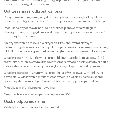
zaburzenia układu immunologicznego np. wysypka, pokrzywka, obrzęk
naczynioruchowy, skurcz oskrzeli.
Ostrzeżenia i środki ostrożności
Przyjmowanie w najmniejszej skutecznej dawce przez najkrótszy okres
konieczny do łagodzenia objawów zmniejsza ryzyko działań niepożądanych.
Produkt należy odstawić na 5 do 7 dni przed planowanym zabiegiem
chirurgicznym, ze względu na ryzyko wydłużonego czasu krwawienia zarówno
w czasie jak i po zabiegu.
Należy ostrożnie stosować w przypadku: krwotoków macicznych,
nadmiernego krwawienia miesiączkowego, stosowania wewnątrzmacicznej
wkładki antykoncepcyjnej, nadciśnienia tętniczego oraz niewydolności serca.
U pacjentów z młodzieńczym reumatoidalnym zapaleniem stawów i (lub)
toczniem rumieniowatym układowym oraz niewydolnością wątroby produkt
należy stosować ostrożnie, gdyż zwiększa się toksyczność salicylanów.
U pacjentów w podeszłym wieku produkt należy stosować w mniejszych
dawkach i w większych odstępach czasowych, ze względu na zwiększone
ryzyko występowania objawów niepożądanych w tej grupie pacjentów.
Produkt zawiera laktozę jednowodną.
Nie przechowywać w temperaturze powyżej 25°C.
Osoba odpowiedzialna
Zakłady Farmaceutyczne Polpharma S.A.