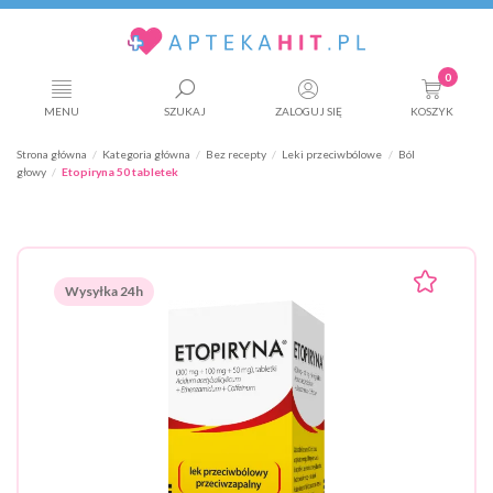
0
MENU
SZUKAJ
ZALOGUJ SIĘ
KOSZYK
Strona główna
Kategoria główna
Bez recepty
Leki przeciwbólowe
Ból
głowy
Etopiryna 50 tabletek
Wysyłka 24h