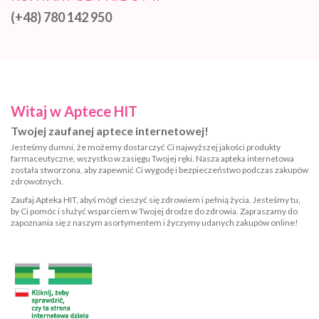
(+48) 780 142 950
Witaj w Aptece HIT
Twojej zaufanej aptece internetowej!
Jesteśmy dumni, że możemy dostarczyć Ci najwyższej jakości produkty
farmaceutyczne, wszystko w zasięgu Twojej ręki. Nasza apteka internetowa
została stworzona, aby zapewnić Ci wygodę i bezpieczeństwo podczas zakupów
zdrowotnych.
Zaufaj Apteka HIT, abyś mógł cieszyć się zdrowiem i pełnią życia. Jesteśmy tu,
by Ci pomóc i służyć wsparciem w Twojej drodze do zdrowia. Zapraszamy do
zapoznania się z naszym asortymentem i życzymy udanych zakupów online!