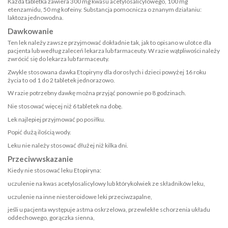
Każda tabletka zawiera 300 mg kwasu acetylosalicylowego, 100 mg
etenzamidu, 50 mg kofeiny. Substancja pomocnicza o znanym działaniu:
laktoza jednowodna.
Dawkowanie
Ten lek należy zawsze przyjmować dokładnie tak, jak to opisano w ulotce dla
pacjenta lub według zaleceń lekarza lub farmaceuty. W razie wątpliwości należy
zwrócić się do lekarza lub farmaceuty.
Zwykle stosowana dawka Etopiryny dla dorosłych i dzieci powyżej 16 roku
życia to od 1 do 2 tabletek jednorazowo.
W razie potrzebny dawkę można przyjąć ponownie po 8 godzinach.
Nie stosować więcej niż 6 tabletek na dobę.
Lek najlepiej przyjmować po posiłku.
Popić dużą ilością wody.
Leku nie należy stosować dłużej niż kilka dni.
Przeciwwskazanie
Kiedy nie stosować leku Etopiryna:
uczulenie na kwas acetylosalicylowy lub którykolwiek ze składników leku,
uczulenie na inne niesteroidowe leki przeciwzapalne,
jeśli u pacjenta występuje astma oskrzelowa, przewlekłe schorzenia układu
oddechowego, gorączka sienna,