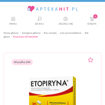
0
MENU
SZUKAJ
ZALOGUJ SIĘ
KOSZYK
Strona główna
Kategoria główna
Bez recepty
Leki przeciwbólowe
Ból
głowy
Etopiryna 30 tabletek
Wysyłka 24h