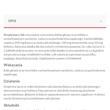
OPIS
Etopiryna
to
lek
stosowany w leczeniu bólów głowy oraz bólów o
umiarkowanym nasileniu, zwłaszcza pochodzenia zapalnego. Każda tabletka
zawiera 300 mg kwasu acetylosalicylowego, 100 mg etenzamidu oraz 50 mg
kofeiny. Zalecana dawka dla dorosłych i młodzieży powyżej 16. roku życia to 1-
2 tabletki jednorazowo; w razie potrzeby dawkę można powtórzyć co 8 godzin,
nie przekraczając 6 tabletek na dobę. Lek należy przyjmować po posiłku,
popijając dużą ilością wody. Opakowanie zawiera 30 tabletek
Wskazania
Bóle głowy oraz inne bóle o umiarkowanym nasileniu, zwłaszcza pochodzenia
zapalnego.
Działanie
Etopiryna łączy w sobie działanie salicylanów (kwasu acetylosalicylowego i
etenzamidu) oraz kofeiny. Dwa pierwsze składniki wywierają działanie
przeciwbólowe, głównie w bólach spowodowanych stanem zapalnym. Kofeina
nasila działanie przeciwbólowe salicylanów.
Składniki