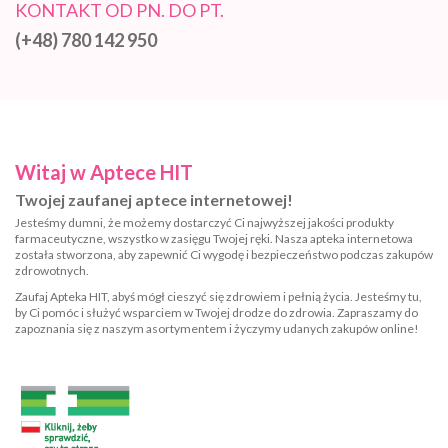
KONTAKT OD PN. DO PT.
(+48) 780 142 950
Witaj w Aptece HIT
Twojej zaufanej aptece internetowej!
Jesteśmy dumni, że możemy dostarczyć Ci najwyższej jakości produkty
farmaceutyczne, wszystko w zasięgu Twojej ręki. Nasza apteka internetowa
została stworzona, aby zapewnić Ci wygodę i bezpieczeństwo podczas zakupów
zdrowotnych.
Zaufaj Apteka HIT, abyś mógł cieszyć się zdrowiem i pełnią życia. Jesteśmy tu,
by Ci pomóc i służyć wsparciem w Twojej drodze do zdrowia. Zapraszamy do
zapoznania się z naszym asortymentem i życzymy udanych zakupów online!