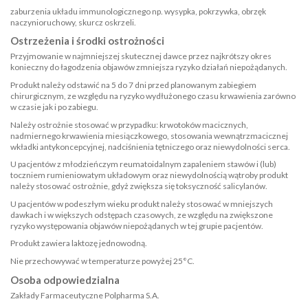
zaburzenia układu immunologicznego np. wysypka, pokrzywka, obrzęk
naczynioruchowy, skurcz oskrzeli.
Ostrzeżenia i środki ostrożności
Przyjmowanie w najmniejszej skutecznej dawce przez najkrótszy okres
konieczny do łagodzenia objawów zmniejsza ryzyko działań niepożądanych.
Produkt należy odstawić na 5 do 7 dni przed planowanym zabiegiem
chirurgicznym, ze względu na ryzyko wydłużonego czasu krwawienia zarówno
w czasie jak i po zabiegu.
Należy ostrożnie stosować w przypadku: krwotoków macicznych,
nadmiernego krwawienia miesiączkowego, stosowania wewnątrzmacicznej
wkładki antykoncepcyjnej, nadciśnienia tętniczego oraz niewydolności serca.
U pacjentów z młodzieńczym reumatoidalnym zapaleniem stawów i (lub)
toczniem rumieniowatym układowym oraz niewydolnością wątroby produkt
należy stosować ostrożnie, gdyż zwiększa się toksyczność salicylanów.
U pacjentów w podeszłym wieku produkt należy stosować w mniejszych
dawkach i w większych odstępach czasowych, ze względu na zwiększone
ryzyko występowania objawów niepożądanych w tej grupie pacjentów.
Produkt zawiera laktozę jednowodną.
Nie przechowywać w temperaturze powyżej 25°C.
Osoba odpowiedzialna
Zakłady Farmaceutyczne Polpharma S.A.