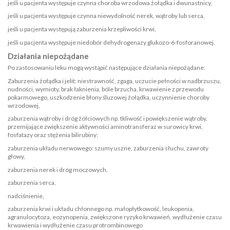
jeśli u pacjenta występuje czynna choroba wrzodowa żołądka i dwunastnicy,
jeśli u pacjenta występuje czynna niewydolność nerek, wątroby lub serca,
jeśli u pacjenta występują zaburzenia krzepliwości krwi,
jeśli u pacjenta występuje niedobór dehydrogenazy glukozo-6-fosforanowej.
Działania niepożądane
Po zastosowaniu leku mogą wystąpić następujące działania niepożądane:
Zaburzenia żołądka i jelit: niestrawność, zgaga, uczucie pełności w nadbrzuszu,
nudności, wymioty, brak łaknienia, bóle brzucha, krwawienie z przewodu
pokarmowego, uszkodzenie błony śluzowej żołądka, uczynnienie choroby
wrzodowej,
zaburzenia wątroby i dróg żółciowych np. tkliwość i powiększenie wątroby,
przemijające zwiększenie aktywności aminotransferaz w surowicy krwi,
fosfatazy oraz stężenia bilirubiny;
zaburzenia układu nerwowego: szumy uszne, zaburzenia słuchu, zawroty
głowy,
zaburzenia nerek i dróg moczowych,
zaburzenia serca,
nadciśnienie,
zaburzenia krwi i układu chłonnego np. małopłytkowość, leukopenia,
agranulocytoza, eozynopenia, zwiększone ryzyko krwawień, wydłużenie czasu
krwawienia i wydłużenie czasu protrombinowego