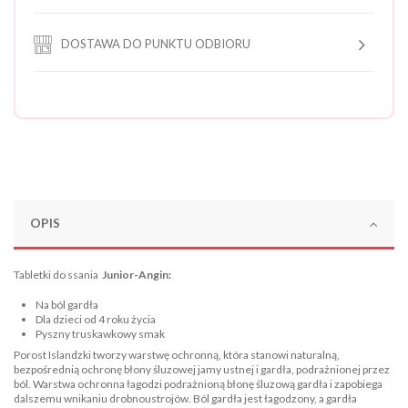
DOSTAWA DO PUNKTU ODBIORU
OPIS
Tabletki do ssania
Junior-Angin:
Na ból gardła
Dla dzieci od 4 roku życia
Pyszny truskawkowy smak
Porost Islandzki tworzy warstwę ochronną, która stanowi naturalną,
bezpośrednią ochronę błony śluzowej jamy ustnej i gardła, podrażnionej przez
ból. Warstwa ochronna łagodzi podrażnioną błonę śluzową gardła i zapobiega
dalszemu wnikaniu drobnoustrojów. Ból gardła jest łagodzony, a gardła