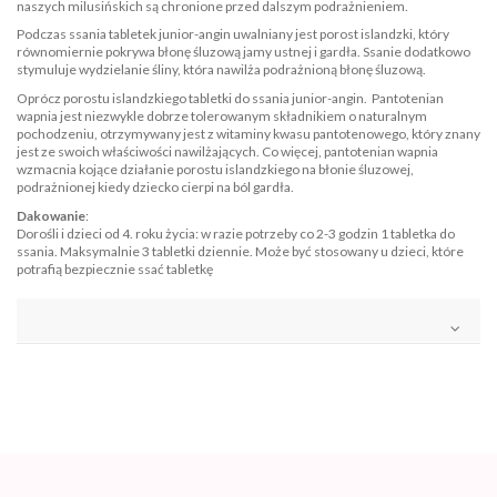
naszych milusińskich są chronione przed dalszym podrażnieniem.
Podczas ssania tabletek junior-angin uwalniany jest porost islandzki, który
równomiernie pokrywa błonę śluzową jamy ustnej i gardła. Ssanie dodatkowo
stymuluje wydzielanie śliny, która nawilża podrażnioną błonę śluzową.
Oprócz porostu islandzkiego tabletki do ssania junior-angin. Pantotenian
wapnia jest niezwykle dobrze tolerowanym składnikiem o naturalnym
pochodzeniu, otrzymywany jest z witaminy kwasu pantotenowego, który znany
jest ze swoich właściwości nawilżających. Co więcej, pantotenian wapnia
wzmacnia kojące działanie porostu islandzkiego na błonie śluzowej,
podrażnionej kiedy dziecko cierpi na ból gardła.
Dakowanie
:
Dorośli i dzieci od 4. roku życia: w razie potrzeby co 2-3 godzin 1 tabletka do
ssania. Maksymalnie 3 tabletki dziennie. Może być stosowany u dzieci, które
potrafią bezpiecznie ssać tabletkę