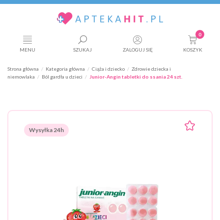
0
MENU
SZUKAJ
ZALOGUJ SIĘ
KOSZYK
Strona główna
Kategoria główna
Ciąża i dziecko
Zdrowie dziecka i
niemowlaka
Ból gardła u dzieci
Junior-Angin tabletki do ssania 24 szt.
Wysyłka 24h