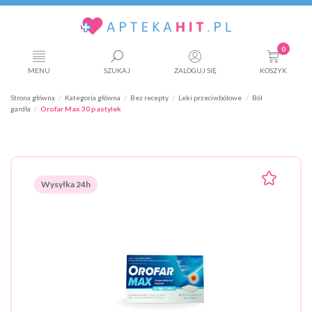
0
MENU
SZUKAJ
ZALOGUJ SIĘ
KOSZYK
Strona główna
Kategoria główna
Bez recepty
Leki przeciwbólowe
Ból
gardła
Orofar Max 30 pastylek
Wysyłka 24h