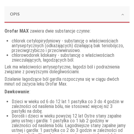
OPIS
Orofar MAX
zawiera dwie substancje czynne:
chlorek cetylopirydyniowy - substancję o właściwościach
antyseptycznych (odkażających) działającą bak teriobójczo,
przeciwgrzybiczo i przeciwwirusowo.
chlorowodorek lidokainy - substancję o właściwościach
znieczulających, łagodzących ból.
Lek ma właściwości antyseptyczne, łagodzi ból i podrażnienia
związane z powyższymi dolegliwościami.
Działanie łagodzące ból gardła rozpoczyna się w ciągu dwóch
minut od zażycia leku Orofar Max.
Dawkowanie
:
Dzieci w wieku od 6 do 12 lat 1 pastylka co 3 do 4 godzin w
zależności od nasilenia bólu, nie stosować więcej niż 3
pastylki na dobę.
Dorośli i dzieci w wieku powyżej 12 lat Ostre stany zapalne
jamy ustnej i gardła: 1 pastylka co 1 lub 2 godziny w
zależności od nasilenia bólu. Łagodniejsze stany zapalne jamy
ustnej i gardła: 1 pastylka co 2 do 3 godzin w zależności od