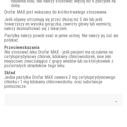
nasilenia bólu. Nie należy stosować więcej niż 6 pastylek na
dobę.
Orofar MAX jest wskazany do krótkotrwałego stosowania.
Jeśli objawy utrzymują się przez dłużej niż 5 dni lub jeśli
towarzyszy im wysoka gorączka, zawroty głowy lub wymioty,
należy skonsultować się z lekarzem.
Pastylkę należy powoli ssać w jamie ustnej. Nie należy jej żuć ani
połykać.
Przeciwwskazania
Nie stosować leku Orofar MAX - jeśli pacjent ma uczulenie na
cetylopirydyniowy chlorek, lidokainy chlorowodorek, inne leki
miejscowo znieczulające z grupy amidów lub na którykowlek z
pozostałych składników tego leku.
Skład
:
Jedna pastylka Orofar MAX zawiera 2 mg cetylopirydyniowego
chlorku i 1 mg lidokainy chlorowodorku. oraz substancje
pomocnicze.