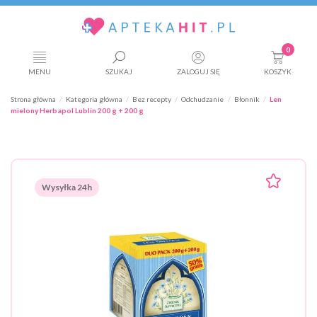
0
MENU
SZUKAJ
ZALOGUJ SIĘ
KOSZYK
Strona główna
Kategoria główna
Bez recepty
Odchudzanie
Błonnik
Len
mielony Herbapol Lublin 200 g + 200 g
Wysyłka 24h