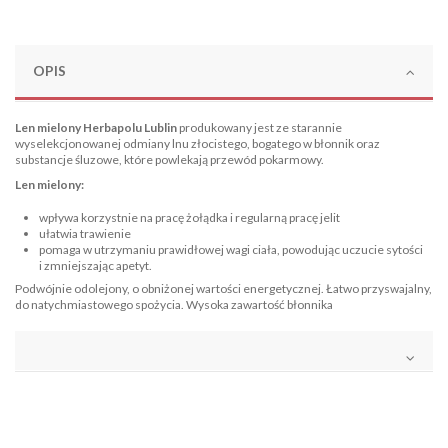
OPIS
Len mielony Herbapolu Lublin
produkowany jest ze starannie
wyselekcjonowanej odmiany lnu złocistego, bogatego w błonnik oraz
substancje śluzowe, które powlekają przewód pokarmowy.
Len mielony:
wpływa korzystnie na pracę żołądka i regularną pracę jelit
ułatwia trawienie
pomaga w utrzymaniu prawidłowej wagi ciała, powodując uczucie sytości
i zmniejszając apetyt.
Podwójnie odolejony, o obniżonej wartości energetycznej. Łatwo przyswajalny,
do natychmiastowego spożycia. Wysoka zawartość błonnika