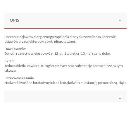
OPIS
Leczenie objawów alergicznego zapalenia błony śluzowej nosa, leczenie
objawów przewlekłej pokrzywki idiopatycznej.
Dawkowanie
:
Dorośli i dzieci w wieku powyżej 12 lat: 1 tabletka (10 mg) raz na dobę.
Skład:
Jedna tabletka zawiera 10 mg loratadyny oraz substancje pomocnicze, w tym
laktozę.
Przeciwwskazania:
Nadwrażliwość na loratadynę lub na którąkolwiek substancję pomocniczą, ciąża