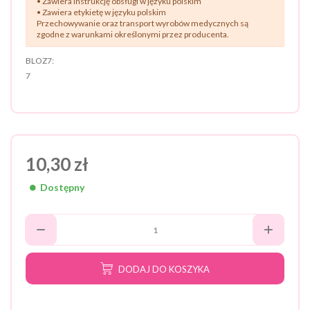
• Zawiera instrukcję obsługi w języku polskim
• Zawiera etykietę w języku polskim
Przechowywanie oraz transport wyrobów medycznych są
zgodne z warunkami określonymi przez producenta.
BLOZ7:
7
10,30 zł
Dostępny
DODAJ DO KOSZYKA