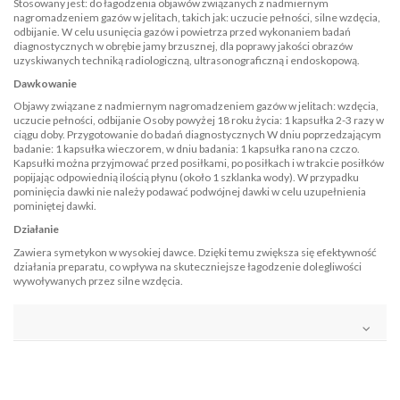
Stosowany jest: do łagodzenia objawów związanych z nadmiernym
nagromadzeniem gazów w jelitach, takich jak: uczucie pełności, silne wzdęcia,
odbijanie. W celu usunięcia gazów i powietrza przed wykonaniem badań
diagnostycznych w obrębie jamy brzusznej, dla poprawy jakości obrazów
uzyskiwanych techniką radiologiczną, ultrasonograficzną i endoskopową.
Dawkowanie
Objawy związane z nadmiernym nagromadzeniem gazów w jelitach: wzdęcia,
uczucie pełności, odbijanie Osoby powyżej 18 roku życia: 1 kapsułka 2-3 razy w
ciągu doby. Przygotowanie do badań diagnostycznych W dniu poprzedzającym
badanie: 1 kapsułka wieczorem, w dniu badania: 1 kapsułka rano na czczo.
Kapsułki można przyjmować przed posiłkami, po posiłkach i w trakcie posiłków
popijając odpowiednią ilością płynu (około 1 szklanka wody). W przypadku
pominięcia dawki nie należy podawać podwójnej dawki w celu uzupełnienia
pominiętej dawki.
Działanie
Zawiera symetykon w wysokiej dawce. Dzięki temu zwiększa się efektywność
działania preparatu, co wpływa na skuteczniejsze łagodzenie dolegliwości
wywoływanych przez silne wzdęcia.