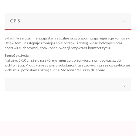
OPIS
Składniki żelu zmniejszają stany zapalne oraz wspomagają regerację komórek.
Dzięki temu następuje zmniejszenie obrzęku i dolegliwości bólowych oraz
poprawa ruchomości, co w konsekwencji przywraca komfort życia.
Sposób użycia:
Nałożyć 5-10 cm żelu na skórę w miejscu dolegliwości i wmasować aż do
wchłonięcia. Produkt nie zawiera substancji tłuszczowych, przez co szybko sie
wchłania i pozostawia skórę suchą. Stosować 2-3 razy dziennie.