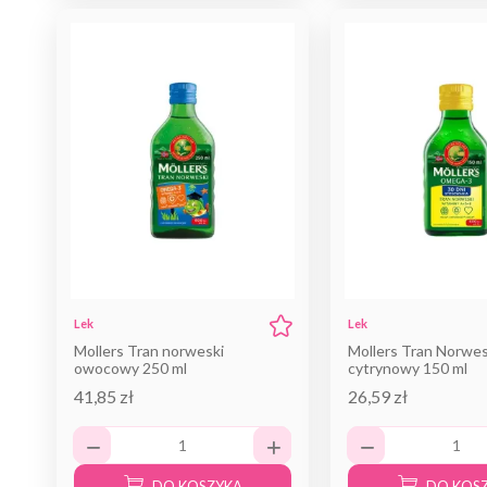
Lek
Lek
Mollers Tran norweski
Mollers Tran Norwes
owocowy 250 ml
cytrynowy 150 ml
41,85 zł
26,59 zł
DO KOSZYKA
DO KOS