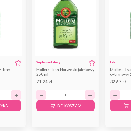
Suplement diety
Lek
y Tran
Mollers Tran Norweski jabłkowy
Mollers Tr
250 ml
cytrynowy 
71,24 zł
32,67 zł
ZYKA
DO KOSZYKA