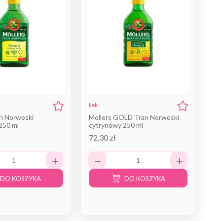
Lek
an Norweski
Mollers GOLD Tran Norweski
250 ml
cytrynowy 250 ml
72,30 zł
DO KOSZYKA
DO KOSZYKA