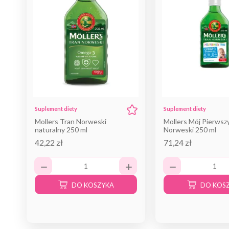
Suplement diety
Suplement diety
Mollers Tran Norweski
Mollers Mój Pierwsz
naturalny 250 ml
Norweski 250 ml
42,22 zł
71,24 zł
DO KOSZYKA
DO KOS