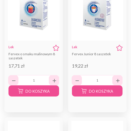
Lek
Lek
Fervex o smaku malinowym 8
Fervex Junior 8 saszetek
saszetek
17,71 zł
19,22 zł
DO KOSZYKA
DO KOSZYKA