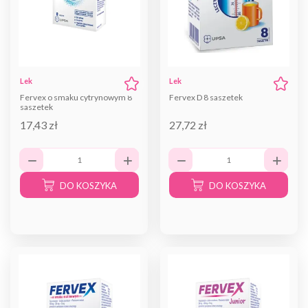
Lek
Lek
Fervex o smaku cytrynowym 8
Fervex D 8 saszetek
saszetek
17,43 zł
27,72 zł
DO KOSZYKA
DO KOSZYKA