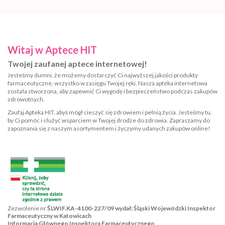
Witaj w Aptece HIT
Twojej zaufanej aptece internetowej!
Jesteśmy dumni, że możemy dostarczyć Ci najwyższej jakości produkty
farmaceutyczne, wszystko w zasięgu Twojej ręki. Nasza apteka internetowa
została stworzona, aby zapewnić Ci wygodę i bezpieczeństwo podczas zakupów
zdrowotnych.
Zaufaj Apteka HIT, abyś mógł cieszyć się zdrowiem i pełnią życia. Jesteśmy tu,
by Ci pomóc i służyć wsparciem w Twojej drodze do zdrowia. Zapraszamy do
zapoznania się z naszym asortymentem i życzymy udanych zakupów online!
Zezwolenie nr
ŚLWIF.KA-4100-227/09 wydał: Śląski Wojewódzki Inspektor
Farmaceutyczny w Katowicach
Informacja Głównego Inspektora Farmaceutycznego